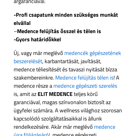
árgaranciával.
-Profi csapatunk minden szükséges munkát
elvállal
–
Medence felújítás ősszel és télen is
-Gyors határidőkkel
Új, vagy már meglévő
medencék gépészetének
beszerelését
, karbantartását, javítását,
medence téliesítését és tavaszi nyitását bízza
szakembereinkre.
Medence felújítás télen is
! A
medence része a
medence gépészeti szerelés
is, amit az
ELIT MEDENCE
teljes körű
garanciával, magas színvonalon biztosít az
ügyfelei számára. A wellness világhoz szorosan
kapcsolódó szolgáltatásaikkal is állunk
rendelkezésére. Akár már meglévő
medence
újra fóliázásáról
, medence gépészeti