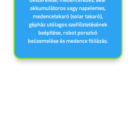
akkumulátoros vagy napelemes,
medencetakaró (solar takaró),
gépház utólagos szellőztetésének
beépítése, robot porszívó
beüzemelése és medence fóliázás.