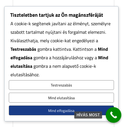
Tiszteletben tartjuk az Ön magánszféráját
Miért teszi tönkre a napolaj a
A cookie-k segítenek javítani az élményt, személyre
medencédet? A hiba, amit szinte
szabott tartalmat nyújtani és forgalmat elemezni.
mindenki elkövet
Kiválaszthatja, mely cookie-kat engedélyezi a
Képzeld el a tökéletes nyári délutánt Süt a
Testreszabás
gombra kattintva. Kattintson a
Mind
nap, a medence vize kristálytisztán csillog,
elfogadása
gombra a hozzájáruláshoz vagy a
Mind
te pedig alig várod, hogy végre
elutasítása
gombra a nem alapvető cookie-k
beleugorhass Gondosan bekented
elutasításához.
magad…
Testreszabás
Mind elutasítása
Mind elfogadása
HÍVÁS MOST