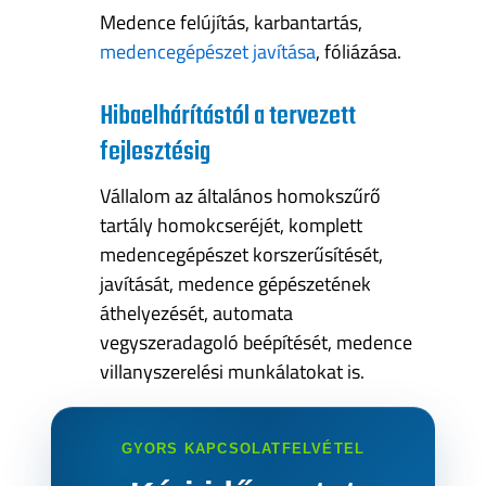
Medence felújítás, karbantartás,
medencegépészet javítása
, fóliázása
.
Hibaelhárítástól a tervezett
fejlesztésig
Vállalom az általános homokszűrő
tartály homokcseréjét, komplett
medencegépészet korszerűsítését,
javítását, medence gépészetének
áthelyezését, automata
vegyszeradagoló beépítését, medence
villanyszerelési munkálatokat is.
GYORS KAPCSOLATFELVÉTEL