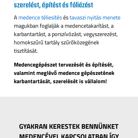
szerelést, építést és fóliázást
A
medence téliesítés
és
tavaszi nyitás menete
magukban foglalják a medencetakarítást, a
karbantartást, a porszívózást, vegyszerezést,
homokszűrű tartály szűrőközegének
tisztítását.
Medencegépészet tervezését és építését,
valamint meglévő medence gépészetének
karbantartását, szerelését is vállalom!
GYAKRAN KERESTEK BENNÜNKET
MEDENCÉVEL KAPCSOLATBAN ÍGY