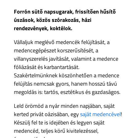
Forrón sütő napsugarak, frissítően hűsítő
úszások, közös szórakozás, házi
rendezvények, koktélok.
Vállaljuk meglévő medencék felújítását, a
medencegépészet korszerűsítését, a
villanyszerelés javítását, valamint a medence
fóliázását és karbantartását.
Szakértelmünknek köszönhetően a medence
felújítás nemcsak gyors, hanem hosszú távú
megoldás is: tartós, esztétikus és gazdaságos.
Leld örömöd a nyár minden napjában, saját
kerted privát oázisában, egy
saját medencével
!
Készülj fel te is idejében és legyen saját
medencéd, teljes körű kivitelezéssel,