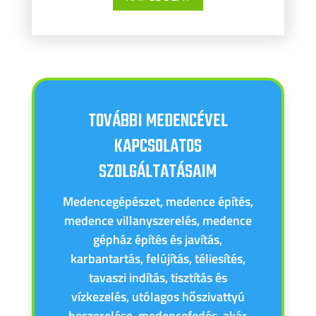
TOVÁBBI MEDENCÉVEL
KAPCSOLATOS
SZOLGÁLTATÁSAIM
Medencegépészet, medence építés,
medence villanyszerelés, medence
gépház építés és javítás,
karbantartás, felújítás, téliesítés,
tavaszi indítás, tisztítás és
vízkezelés, utólagos hőszivattyú
beszerelése, medencefedés, akár