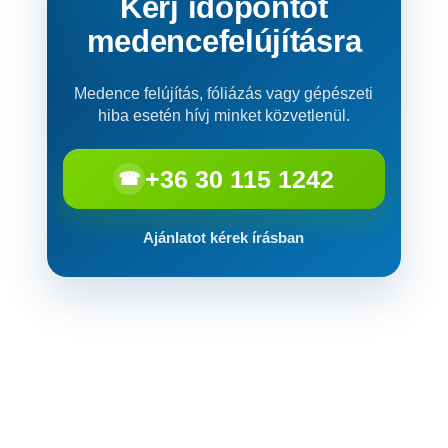
Kérj időpontot
medencefelújításra
Medence felújítás, fóliázás vagy gépészeti
hiba esetén hívj minket közvetlenül.
+36 30 115 1242
☎
Ajánlatot kérek írásban