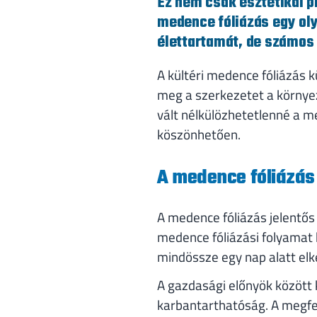
Ez nem csak esztétikai p
medence fóliázás egy ol
élettartamát, de számos 
A kültéri medence fóliázás 
meg a szerkezetet a környez
vált nélkülözhetetlenné a m
köszönhetően.
A medence fóliázás
A medence fóliázás jelentő
medence fóliázási folyamat k
mindössze egy nap alatt el
A gazdasági előnyök között 
karbantarthatóság. A megfel