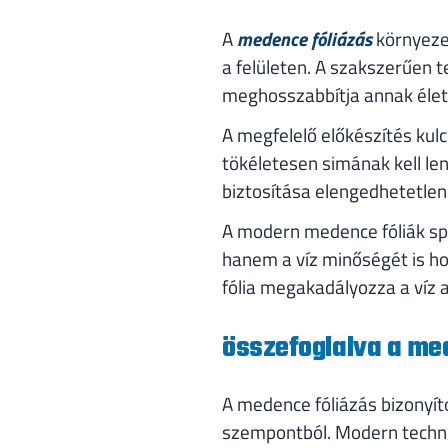
A
medence fóliázás
környeze
a felületen. A szakszerűen t
meghosszabbítja annak élet
A megfelelő előkészítés kul
tökéletesen simának kell len
biztosítása elengedhetetlen 
A modern medence fóliák spe
hanem a víz minőségét is ho
fólia megakadályozza a víz a
összefoglalva a me
A medence fóliázás bizonyí
szempontból. Modern techno