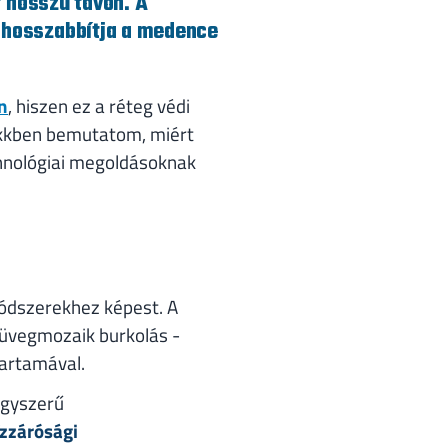
t hosszú távon. A
ghosszabbítja a medence
n
, hiszen ez a réteg védi
cikkben bemutatom, miért
chnológiai megoldásoknak
módszerekhez képest. A
z üvegmozaik burkolás -
artamával.
egyszerű
ízzárósági