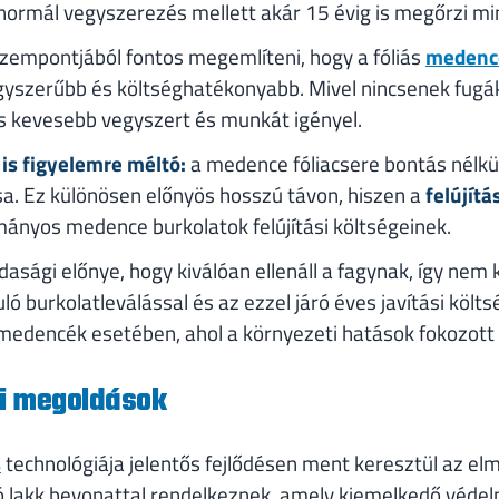
 normál vegyszerezés mellett akár 15 évig is megőrzi mi
zempontjából fontos megemlíteni, hogy a fóliás
medence
gyszerűbb és költséghatékonyabb. Mivel nincsenek fugák
s kevesebb vegyszert és munkát igényel.
 is figyelemre méltó:
a medence fóliacsere bontás nélkü
sa. Ez különösen előnyös hosszú távon, hiszen a
felújítá
mányos medence burkolatok felújítási költségeinek.
asági előnye, hogy kiválóan ellenáll a fagynak, így nem ke
ó burkolatleválással és az ezzel járó éves javítási költs
 medencék esetében, ahol a környezeti hatások fokozott 
i megoldások
s
technológiája jelentős fejlődésen ment keresztül az elm
ló lakk bevonattal rendelkeznek, amely kiemelkedő védel