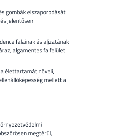
k és gombák elszaporodását
 és jelentősen
ence falainak és aljzatának
záraz, algamentes falfelület
a élettartamát növeli,
llenállóképesség mellett a
 környezetvédelmi
bbszörösen megtérül,