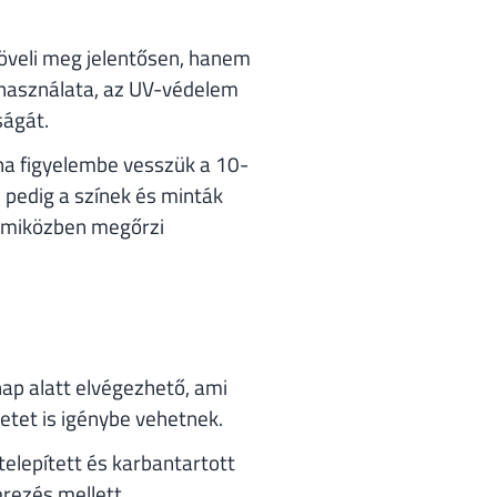
öveli meg jelentősen, hanem
 használata, az UV-védelem
ságát.
ha figyelembe vesszük a 10-
l pedig a színek és minták
, miközben megőrzi
ap alatt elvégezhető, ami
tet is igénybe vehetnek.
elepített és karbantartott
rezés mellett.