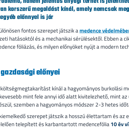
robléma, hanem jelentős anyagi terhet is jelenthe
yan korszerű megoldást kínál, amely nemcsak me
egyéb előnnyel is jár
különösen fontos szerepet játszik a
medence védelmébe
eti hatásoktól és a mechanikai sérülésektől. Ebben a 
edence fóliázás, és milyen előnyöket nyújt a modern te
 gazdasági előnyei
s költségmegtakarítást kínál a hagyományos burkolási 
evesebb mint fele annyi idő alatt kivitelezhető, mint a
készül, szemben a hagyományos módszer 2-3 hetes időt
kiemelkedő szerepet játszik a hosszú élettartam és az 
elően telepített és karbantartott medencefólia
10 év v