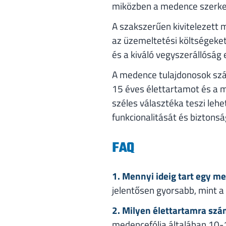
miközben a medence szerkez
A szakszerűen kivitelezett
az üzemeltetési költségeke
és a kiváló vegyszerállóság
A medence tulajdonosok szá
15 éves élettartamot és a mi
széles választéka teszi le
funkcionalitását és biztonsá
FAQ
1. Mennyi ideig tart egy m
jelentősen gyorsabb, mint 
2. Milyen élettartamra szá
medencefólia általában 10-