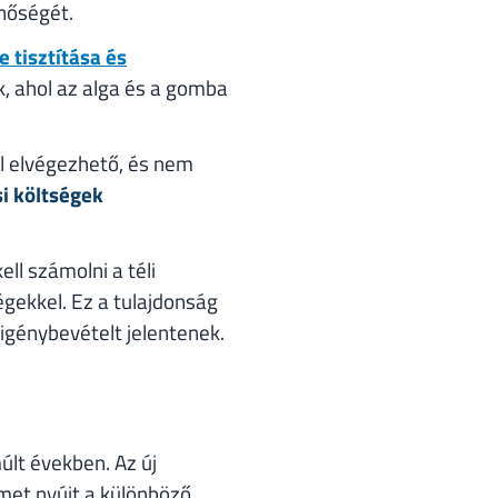
nőségét.
 tisztítása és
, ahol az alga és a gomba
l elvégezhető, és nem
si költségek
ll számolni a téli
égekkel. Ez a tulajdonság
igénybevételt jelentenek.
últ években. Az új
met nyújt a különböző