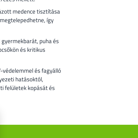
ázott medence tisztítása
 megtelepedhetne, így
 gyermekbarát, puha és
pcsőkön és kritikus
-védelemmel és fagyálló
ezeti hatásoktól,
i felületek kopását és