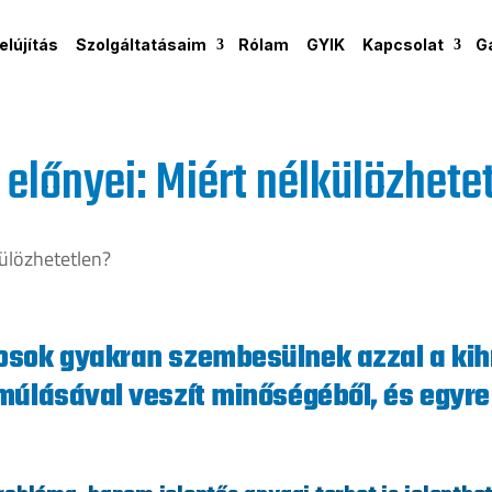
lújítás
Szolgáltatásaim
Rólam
GYIK
Kapcsolat
G
előnyei: Miért nélkülözhete
sok gyakran szembesülnek azzal a kih
múlásával veszít minőségéből, és egyre