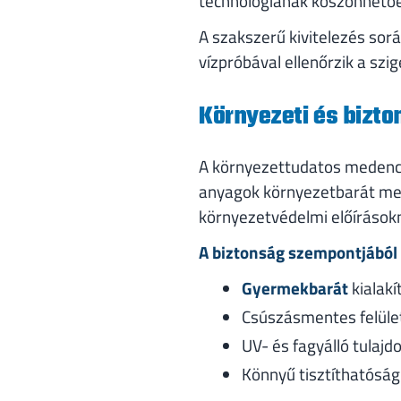
technológiának köszönhetően
A szakszerű kivitelezés sorá
vízpróbával ellenőrzik a szi
Környezeti és bizt
A környezettudatos medence
anyagok környezetbarát meg
környezetvédelmi előírások
A biztonság szempontjából
Gyermekbarát
kialakí
Csúszásmentes felület
UV- és fagyálló tulaj
Könnyű tisztíthatóság