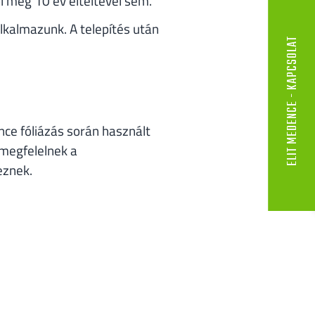
l még 10 év elteltével sem.
lkalmazunk. A telepítés után
ELIT MEDENCE - KAPCSOLAT
e fóliázás során használt
 megfelelnek a
eznek.