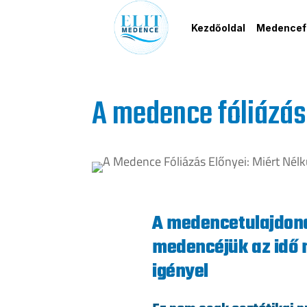
Kezdőoldal
Medencefe
A medence fóliázás 
A medencetulajdono
medencéjük az idő 
igényel