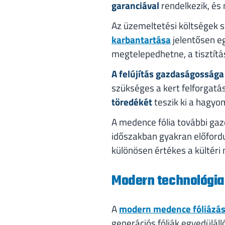
garanciával
rendelkezik, és
Az üzemeltetési költségek s
karbantartása
jelentősen e
megtelepedhetne, a tisztítá
A felújítás gazdaságossága
szükséges a kert felforgatá
töredékét
teszik ki a hagyo
A medence fólia további gazd
időszakban gyakran előfordul
különösen értékes a kültéri
Modern technológia
A
modern medence fóliázá
generációs fóliák egyedülál