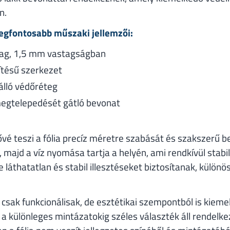
n.
egfontosabb műszaki jellemzői:
yag, 1,5 mm vastagságban
ítésű szerkezet
álló védőréteg
egtelepedését gátló bevonat
é teszi a fólia precíz méretre szabását és szakszerű beé
majd a víz nyomása tartja a helyén, ami rendkívül stab
 láthatatlan és stabil illesztéseket biztosítanak, külö
sak funkcionálisak, de esztétikai szempontból is kieme
e a különleges mintázatokig széles választék áll rendelk