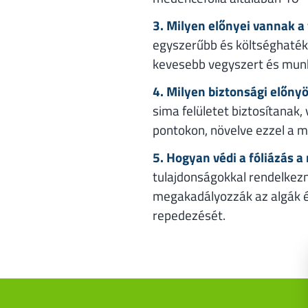
3. Milyen előnyei vannak a
egyszerűbb és költséghaték
kevesebb vegyszert és munk
4. Milyen biztonsági előny
sima felületet biztosítanak,
pontokon, növelve ezzel a 
5. Hogyan védi a fóliázás 
tulajdonságokkal rendelkezn
megakadályozzák az algák és
repedezését.