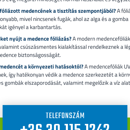
 fóliázott medencének a tisztítás szempontjából?
A fóli
onyabb, mivel nincsenek fugák, ahol az alga és a gomba
át igényel a karbantartás.
öket nyújt a medence fóliázás?
A modern medencefóliák
 valamint csúszásmentes kialakítással rendelkeznek a lé
medence biztonságosságát.
a medencét a környezeti hatásoktól?
A medencefóliák UV
ek, így hatékonyan védik a medence szerkezetét a körny
 gombák elszaporodását, valamint megelőzik a víz alatt
TELEFONSZÁM