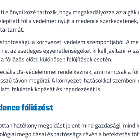
ti előnyei közé tartozik, hogy megakadályozza az algá
elepített fólia védelmet nyújt a medence szerkezetének,
tartamát.
csfontosságú a környezeti védelem szempontjából. A med
nie, az esetleges egyenetlenségeket ki kell javítani. A s
a fóliázás előtt, különösen felújítások esetén.
ciális UV-védelemmel rendelkeznek, ami nemcsak a fóli
sszú távon megőrzi. A környezeti hatásokkal szembeni e
latti felületek kopását és repedezését is.
dence fóliázást
tottan hatékony megoldást jelent mind gazdasági, mind
lógiai megoldásai és tartóssága révén a befektetés tö