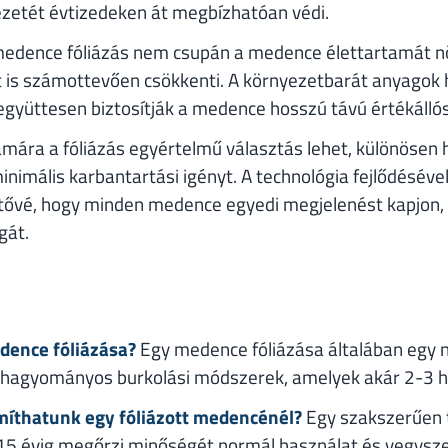
etét évtizedeken át megbízhatóan védi.
 medence fóliázás nem csupán a medence élettartamát n
t is számottevően csökkenti. A környezetbarát anyagok
 együttesen biztosítják a medence hosszú távú értékálló
mára a fóliázás egyértelmű választás lehet, különösen 
nimális karbantartási igényt. A technológia fejlődéséve
hetővé, hogy minden medence egyedi megjelenést kapjon
gát.
edence fóliázása?
Egy medence fóliázása általában egy n
a hagyományos burkolási módszerek, amelyek akár 2-3 he
míthatunk egy fóliázott medencénél?
Egy szakszerűen t
15 évig megőrzi minőségét normál használat és vegysze