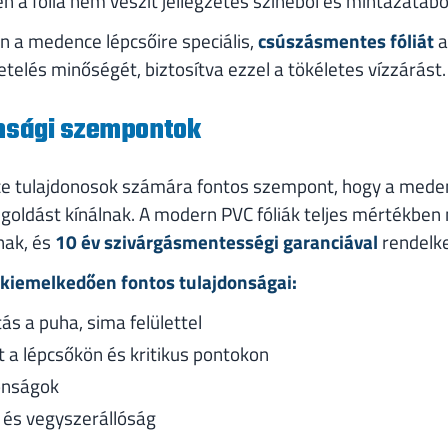
 a fólia nem veszít jellegzetes színéből és mintázatábó
n a medence lépcsőire speciális,
csúszásmentes fóliát
a
getelés minőségét, biztosítva ezzel a tökéletes vízzárást.
onsági szempontok
 tulajdonosok számára fontos szempont, hogy a medenc
oldást kínálnak. A modern PVC fóliák teljes mértékben
nak, és
10 év szivárgásmentességi garanciával
rendelk
 kiemelkedően fontos tulajdonságai:
tás a puha, sima felülettel
 a lépcsőkön és kritikus pontokon
donságok
 és vegyszerállóság