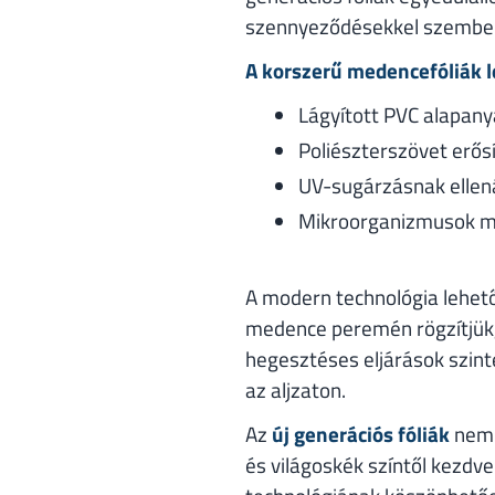
szennyeződésekkel szembe
A korszerű medencefóliák l
Lágyított PVC alapan
Poliészterszövet erős
UV-sugárzásnak ellen
Mikroorganizmusok m
A modern technológia lehetőv
medence peremén rögzítjük, 
hegesztéses eljárások szinte
az aljzaton.
Az
új generációs fóliák
nem c
és világoskék színtől kezdv