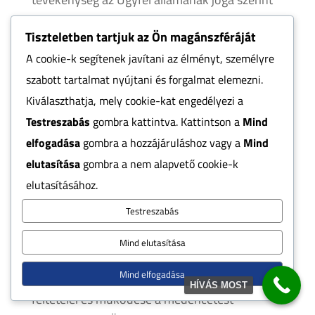
nem megengedett, a használatért kizárólag az
Tiszteletben tartjuk az Ön magánszféráját
Ügyfelet terheli a felelősség.
A cookie-k segítenek javítani az élményt, személyre
10.6. Amennyiben az Ügyfél a Honlapon
szabott tartalmat nyújtani és forgalmat elemezni.
kifogásolható tartalmat észlel, köteles azt
Kiválaszthatja, mely cookie-kat engedélyezi a
haladéktalanul jelezni a Szolgáltatónak.
Testreszabás
gombra kattintva. Kattintson a
Mind
Amennyiben a Szolgáltató jóhiszemű eljárása
elfogadása
gombra a hozzájáruláshoz vagy a
Mind
során a jelzést megalapozottnak találja,
elutasítása
gombra a nem alapvető cookie-k
jogosult az információ haladéktalan törlésére
elutasításához.
vagy annak módosítására.
Testreszabás
10.7. A Szolgáltató a megrendelt
Mind elutasítása
medencetestre 1-5 éves
Mind elfogadása
szavatosságot/garanciát vállal, melynek
HÍVÁS MOST
feltételei és működése a medencetest