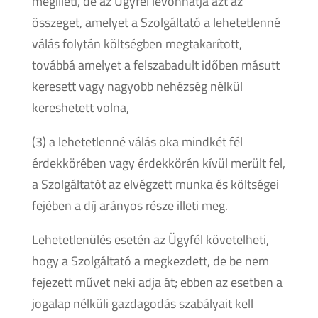
megilleti, de az Ügyfél levonhatja azt az
összeget, amelyet a Szolgáltató a lehetetlenné
válás folytán költségben megtakarított,
továbbá amelyet a felszabadult időben másutt
keresett vagy nagyobb nehézség nélkül
kereshetett volna,
(3) a lehetetlenné válás oka mindkét fél
érdekkörében vagy érdekkörén kívül merült fel,
a Szolgáltatót az elvégzett munka és költségei
fejében a díj arányos része illeti meg.
Lehetetlenülés esetén az Ügyfél követelheti,
hogy a Szolgáltató a megkezdett, de be nem
fejezett művet neki adja át; ebben az esetben a
jogalap nélküli gazdagodás szabályait kell