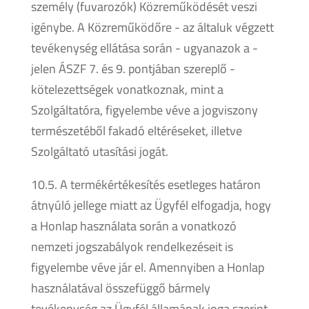
személy (fuvarozók) Közreműködését veszi
igénybe. A Közreműködőre - az általuk végzett
tevékenység ellátása során - ugyanazok a -
jelen ÁSZF 7. és 9. pontjában szereplő -
kötelezettségek vonatkoznak, mint a
Szolgáltatóra, figyelembe véve a jogviszony
természetéből fakadó eltéréseket, illetve
Szolgáltató utasítási jogát.
10.5. A termékértékesítés esetleges határon
átnyúló jellege miatt az Ügyfél elfogadja, hogy
a Honlap használata során a vonatkozó
nemzeti jogszabályok rendelkezéseit is
figyelembe véve jár el. Amennyiben a Honlap
használatával összefüggő bármely
tevékenység az Ügyfél államának joga szerint