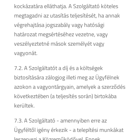
kockázatára elláthatja. A Szolgáltató köteles
megtagadni az utasítás teljesítését, ha annak
végrehajtása jogszabály vagy hatósági
határozat megsértéséhez vezetne, vagy
veszélyeztetné mások személyét vagy
vagyonát.
7.2. A Szolgáltatót a díj és a költségek
biztosítására zálogjog illeti meg az Ügyfélnek
azokon a vagyontárgyain, amelyek a szerződés
következtében (a teljesítés során) birtokába
kerültek.
7.3. A Szolgáltató - amennyiben erre az
Ügyféltől igény érkezik - a telepítési munkákat
leszervezi a Közreműködővel. Ennek