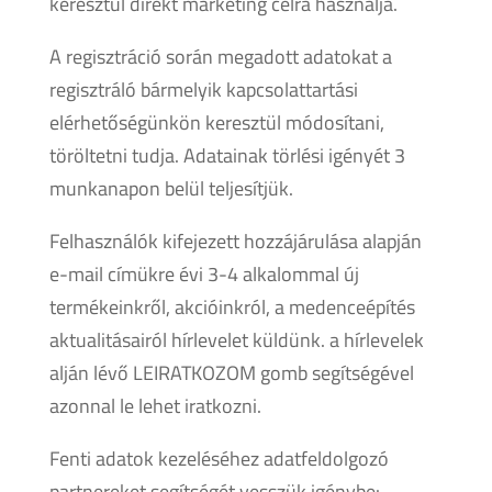
keresztül direkt marketing célra használja.
A regisztráció során megadott adatokat a
regisztráló bármelyik kapcsolattartási
elérhetőségünkön keresztül módosítani,
töröltetni tudja. Adatainak törlési igényét 3
munkanapon belül teljesítjük.
Felhasználók kifejezett hozzájárulása alapján
e-mail címükre évi 3-4 alkalommal új
termékeinkről, akcióinkról, a medenceépítés
aktualitásairól hírlevelet küldünk. a hírlevelek
alján lévő LEIRATKOZOM gomb segítségével
azonnal le lehet iratkozni.
Fenti adatok kezeléséhez adatfeldolgozó
partnereket segítségét vesszük igénybe: