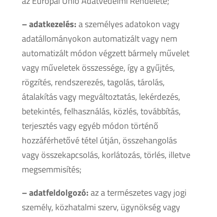
az Európai Unió Adatvédelmi Rendelete;
– adatkezelés:
a személyes adatokon vagy
adatállományokon automatizált vagy nem
automatizált módon végzett bármely művelet
vagy műveletek összessége, így a gyűjtés,
rögzítés, rendszerezés, tagolás, tárolás,
átalakítás vagy megváltoztatás, lekérdezés,
betekintés, felhasználás, közlés, továbbítás,
terjesztés vagy egyéb módon történő
hozzáférhetővé tétel útján, összehangolás
vagy összekapcsolás, korlátozás, törlés, illetve
megsemmisítés;
– adatfeldolgozó:
az a természetes vagy jogi
személy, közhatalmi szerv, ügynökség vagy