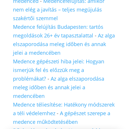
medencéd
-
Medencefelújítás: amikor
nem elég a javítás – teljes megújulás
szakértői szemmel
Medence felújítás Budapesten: tartós
megoldások 26+ év tapasztalattal
-
Az alga
elszaporodása meleg időben és annak
jelei a medencében
Medence gépészeti hiba jelei: Hogyan
ismerjük fel és előzzük meg a
problémákat?
-
Az alga elszaporodása
meleg időben és annak jelei a
medencében
Medence téliesítése: Hatékony módszerek
a téli védelemhez
-
A gépészet szerepe a
medence működtetésében