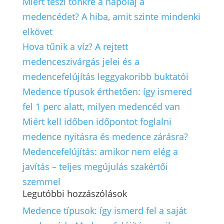
Miért teszi tönkre a napolaj a
medencédet? A hiba, amit szinte mindenki
elkövet
Hova tűnik a víz? A rejtett
medenceszivárgás jelei és a
medencefelújítás leggyakoribb buktatói
Medence típusok érthetően: így ismered
fel 1 perc alatt, milyen medencéd van
Miért kell időben időpontot foglalni
medence nyitásra és medence zárásra?
Medencefelújítás: amikor nem elég a
javítás – teljes megújulás szakértői
szemmel
Legutóbbi hozzászólások
Medence típusok: így ismerd fel a saját