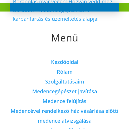
Bőrápolás nyár végén: Hogyan védd meg
bőrödet?
-
Medencegépészet: A
karbantartás és üzemeltetés alapjai
Menü
Kezdőoldal
Rólam
Szolgáltatásaim
Medencegépészet javítása
Medence felújítás
Medencével rendelkező ház vásárlása előtti
medence átvizsgálása