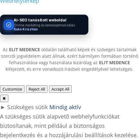
Webhelytérkép
AI-SEO tanúsított weboldal
Online marketing és keresőoptimalizálás:
Bakó Krisztián
Az
ELIT MEDENCE
oldalán található képek és szöveges tartalmak
szerzői jogvédelem alatt állnak, ezért bármilyen formában történő
felhasználása vagy használata kizárólag az
ELIT MEDENCE
kifejezett, és erre vonatkozó írásbeli engedélyével lehetséges.
Customize
Reject All
Accept All
✖
►
Szükséges sütik
Mindig aktív
A szükséges sütik alapvető webhelyfunkciókat
biztosítanak, mint például a biztonságos
bejelentkezés és a hozzájárulási beállítások kezelése.