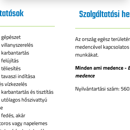
ltatások
Szolgáltatási he
 gépészet
Az ország egész területén
villanyszerelés
medencével kapcsolatos
karbantartás
munkákat.
felújítás
Minden ami medence -
E
téliesítés
medence
tavaszi indítása
 és vízkezelés
Nyilvántartási szám: 56
arbantartás és tisztítás
utólagos hőszivattyú
se
fedés, akár
oros vagy napelemes