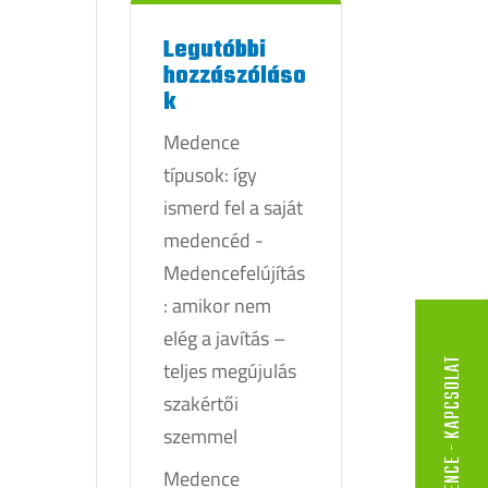
Legutóbbi
hozzászóláso
k
Medence
típusok: így
ismerd fel a saját
medencéd
-
Medencefelújítás
: amikor nem
elég a javítás –
ELIT MEDENCE - KAPCSOLAT
teljes megújulás
szakértői
szemmel
Medence