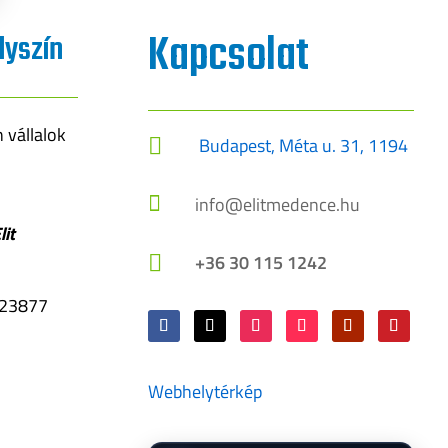
Kapcsolat
lyszín
 vállalok
Budapest, Méta u. 31, 1194


info@elitmedence.hu
lit
+36 30 115 1242

023877
Webhelytérkép