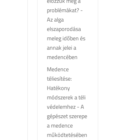
előzzük meg a
problémákat?
-
Az alga
elszaporodása
meleg időben és
annak jelei a
medencében
Medence
téliesítése:
Hatékony
módszerek a téli
védelemhez
-
A
gépészet szerepe
a medence
működtetésében