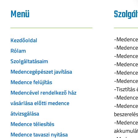
Menü
Szolgá
-Medence
Kezdőoldal
-Medence 
Rólam
-Medence 
Szolgáltatásaim
-Medence 
Medencegépészet javítása
-Medence 
-Medence 
Medence felújítás
-Tisztítás
Medencével rendelkező ház
-Medence k
vásárlása előtti medence
-Medence 
átvizsgálása
beszerelé
-Medence 
Medence téliesítés
akkumulát
Medence tavaszi nyitása