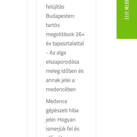
felújítás
Budapesten:
tartós
megoldások 26+
év tapasztalattal
-
Az alga
elszaporodása
meleg időben és
annak jelei a
medencében
Medence
gépészeti hiba
jelei: Hogyan
ismerjük fel és