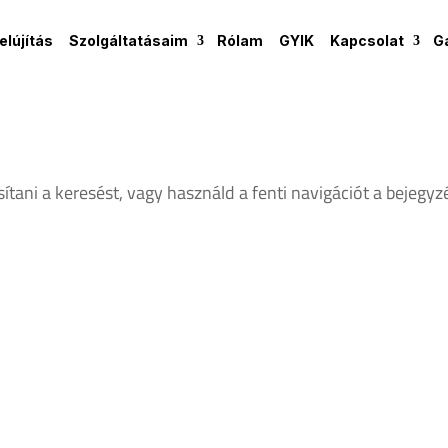
lújítás
Szolgáltatásaim
Rólam
GYIK
Kapcsolat
G
ítani a keresést, vagy használd a fenti navigációt a bejegyz