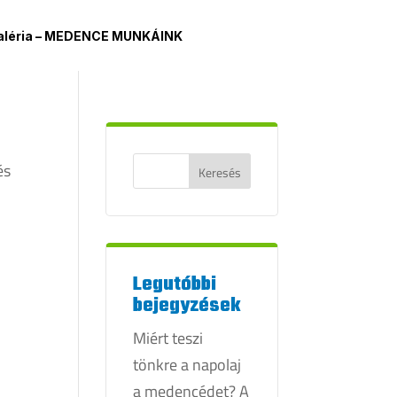
aléria – MEDENCE MUNKÁINK
és
Legutóbbi
bejegyzések
Miért teszi
tönkre a napolaj
a medencédet? A