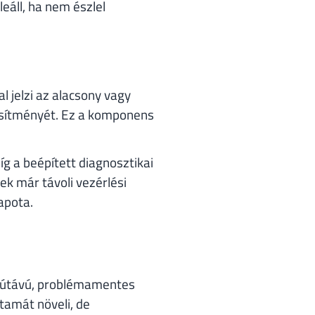
eáll, ha nem észlel
 jelzi az alacsony vagy
esítményét. Ez a komponens
íg a beépített diagnosztikai
k már távoli vezérlési
apota.
szútávú, problémamentes
tamát növeli, de