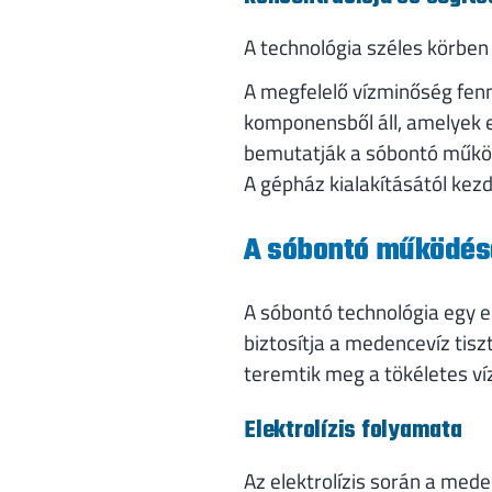
A technológia széles körben
A megfelelő vízminőség fen
komponensből áll, amelyek e
bemutatják a sóbontó működé
A gépház kialakításától kez
A sóbontó működésé
A sóbontó technológia egy 
biztosítja a medencevíz ti
teremtik meg a tökéletes v
Elektrolízis folyamata
Az elektrolízis során a mede