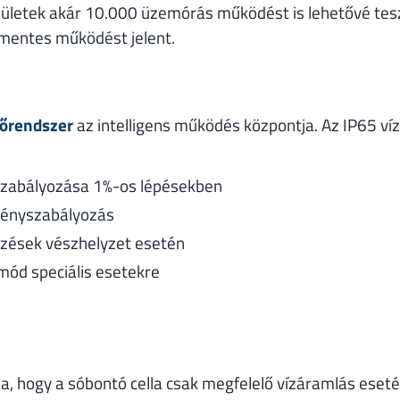
elületek akár 10.000 üzemórás működést is lehetővé tes
mentes működést jelent.
lőrendszer
az intelligens működés központja. Az IP65 vízá
szabályozása 1%-os lépésekben
ményszabályozás
lzések vészhelyzet esetén
ód speciális esetekre
ja, hogy a sóbontó cella csak megfelelő vízáramlás eset