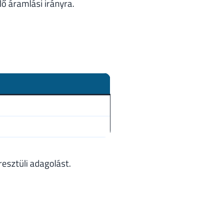
ő áramlási irányra.
esztüli adagolást.