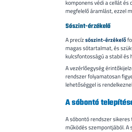
komponens védi a cellát és o
megfelelő áramlást, ezzel 
Sószint-érzékelő
A precíz
sószint-érzékelő
fo
magas sótartalmat, és szük
kulcsfontosságú a stabil é
A vezérlőegység érintőkijelz
rendszer folyamatosan figy
lehetőséggel is rendelkezne
A sóbontó telepíté
A sóbontó rendszer sikeres
működés szempontjából. A s