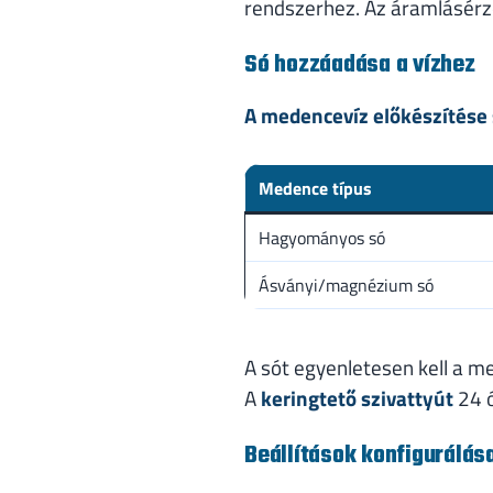
rendszerhez. Az áramlásérzé
Só hozzáadása a vízhez
A medencevíz előkészítése s
Medence típus
Hagyományos só
Ásványi/magnézium só
A sót egyenletesen kell a m
A
keringtető szivattyút
24 ó
Beállítások konfigurálás