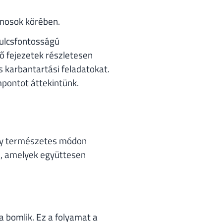
onosok körében.
ulcsfontosságú
ő fejezetek részletesen
s karbantartási feladatokat.
mpontot áttekintünk.
ely természetes módon
l, amelyek együttesen
a bomlik. Ez a folyamat a