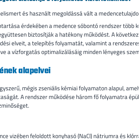
 elismert és használt megoldássá vált a medencetulajd
ntartása érdekében a medence sóbontó rendszer több k
gyüttesen biztosítják a hatékony működést. A következ
si elveit, a telepítés folyamatát, valamint a rendszere
dve a vízforgatás optimalizálásáig minden lényeges sze
nek alapelvei
egyszerű, mégis zseniális kémiai folyamaton alapul, am
sztaságát. A rendszer működése három fő folyamatra épü
ízminőséget.
nce vizében feloldott konyhasó (NaCl) nátriumra és klórr