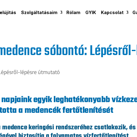
lújítás
Szolgáltatásaim
Rólam
GYIK
Kapcsolat
G
medence sóbontó: Lépésről-
napjaink egyik leghatékonyabb vízkeze
totta a medencék fertőtlenítését
 medence keringési rendszeréhez csatlakozik, és 
gével biztosítja a folyamatos vízfertőtlenítést