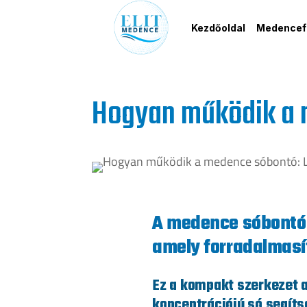
Kezdőoldal
Medencefe
Hogyan működik a 
A medence sóbontó 
amely forradalmasí
Ez a kompakt szerkezet a
koncentrációjú só segítsé