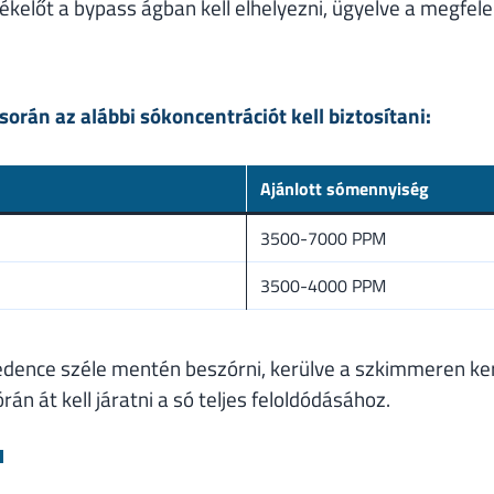
kelőt a bypass ágban kell elhelyezni, ügyelve a megfelel
orán az alábbi sókoncentrációt kell biztosítani:
Ajánlott sómennyiség
3500-7000 PPM
3500-4000 PPM
edence széle mentén beszórni, kerülve a szkimmeren ker
rán át kell járatni a só teljes feloldódásához.
a