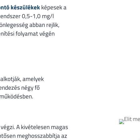
ntó készülékek
képesek a
rendszer 0,5-1,0 mg/l
lönlegesség abban rejlik,
lenítési folyamat végén
alkotják, amelyek
rendezés négy fő
y működésben.
t végzi. A kivételesen magas
entősen meghosszabbítja az