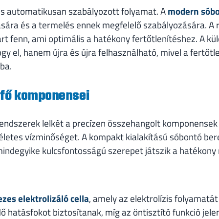
és automatikusan szabályozott folyamat. A
modern sóbo
ására és a termelés ennek megfelelő szabályozására. A 
art fenn, ami optimális a hatékony fertőtlenítéshez. A kü
gy el, hanem újra és újra felhasználható, mivel a fertőt
ba.
 fő komponensei
endszerek lelkét a precízen összehangolt komponensek 
kéletes vízminőséget. A kompakt kialakítású sóbontó be
 mindegyike kulcsfontosságú szerepet játszik a hatékon
zes elektrolizáló cella
, amely az elektrolízis folyamatá
hatásfokot biztosítanak, míg az öntisztító funkció jel