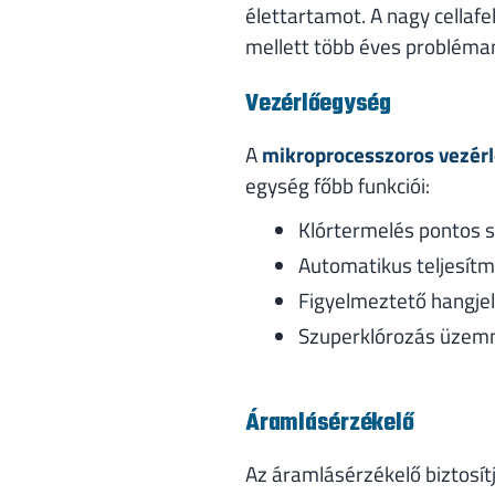
élettartamot. A nagy cellaf
mellett több éves probléma
Vezérlőegység
A
mikroprocesszoros vezér
egység főbb funkciói:
Klórtermelés pontos 
Automatikus teljesít
Figyelmeztető hangje
Szuperklórozás üzemm
Áramlásérzékelő
Az áramlásérzékelő biztosít