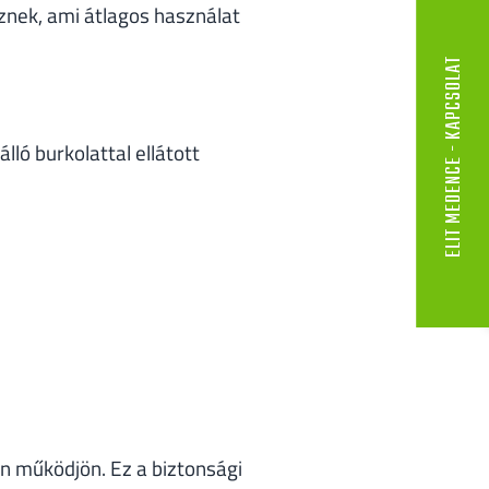
znek, ami átlagos használat
ELIT MEDENCE - KAPCSOLAT
lló burkolattal ellátott
én működjön. Ez a biztonsági