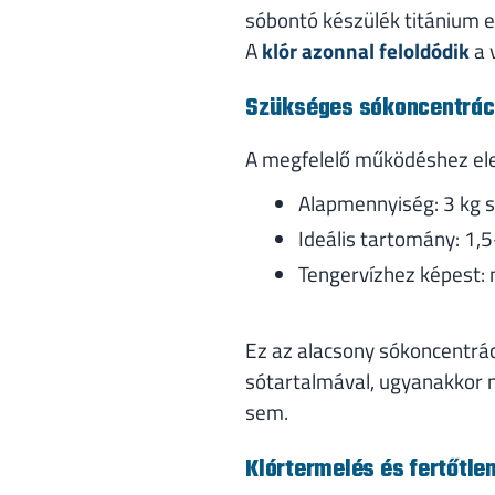
sóbontó készülék titánium el
A
klór azonnal feloldódik
a 
Szükséges sókoncentrác
A megfelelő működéshez ele
Alapmennyiség: 3 kg só
Ideális tartomány: 1,5
Tengervízhez képest:
Ez az alacsony sókoncentrác
sótartalmával, ugyanakkor 
sem.
Klórtermelés és fertőtle