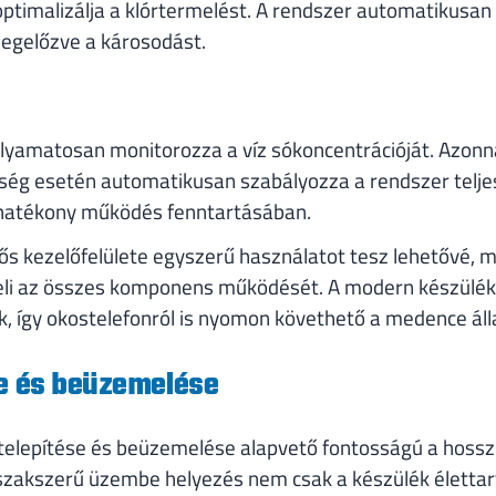
ptimalizálja a klórtermelést. A rendszer automatikusan l
megelőzve a károsodást.
lyamatosan monitorozza a víz sókoncentrációját. Azonnal
ség esetén automatikusan szabályozza a rendszer telj
s hatékony működés fenntartásában.
ős kezelőfelülete egyszerű használatot tesz lehetővé, m
eli az összes komponens működését. A modern készüléke
k, így okostelefonról is nyomon követhető a medence áll
se és beüzemelése
 telepítése és beüzemelése alapvető fontosságú a hos
zakszerű üzembe helyezés nem csak a készülék élettar