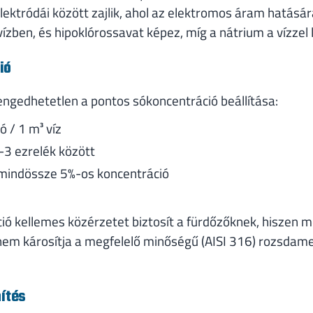
ektródái között zajlik, ahol az elektromos áram hatásár
vízben, és hipoklórossavat képez, míg a nátrium a vízzel 
ió
ngedhetetlen a pontos sókoncentráció beállítása:
 / 1 m³ víz
-3 ezrelék között
 mindössze 5%-os koncentráció
ió kellemes közérzetet biztosít a fürdőzőknek, hiszen 
nem károsítja a megfelelő minőségű (AISI 316) rozsdame
nítés