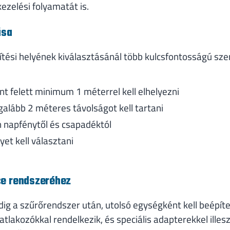
ezelési folyamatát is.
ása
tési helyének kiválasztásánál több kulcsfontosságú sze
int felett minimum 1 méterrel kell elhelyezni
galább 2 méteres távolságot kell tartani
n napfénytől és csapadéktól
lyet kell választani
ce rendszeréhez
ig a szűrőrendszer után, utolsó egységként kell beépíte
lakozókkal rendelkezik, és speciális adapterekkel ille