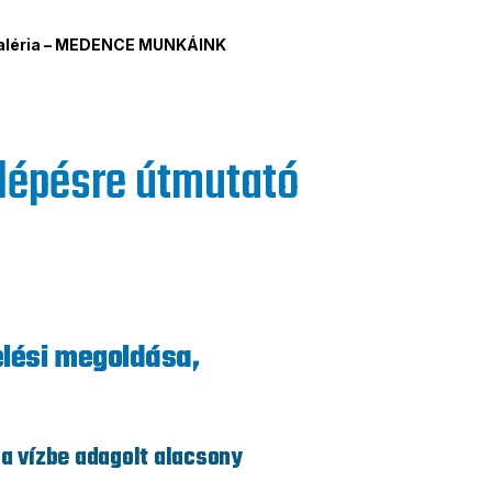
aléria – MEDENCE MUNKÁINK
lépésre útmutató
lési megoldása,
a vízbe adagolt alacsony