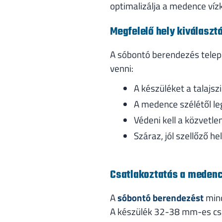
optimalizálja a medence vízk
Megfelelő hely kiválaszt
A sóbontó berendezés telepí
venni:
A készüléket a talajsz
A medence szélétől le
Védeni kell a közvetle
Száraz, jól szellőző he
Csatlakoztatás a meden
A
sóbontó berendezést
mind
A készülék 32-38 mm-es csat