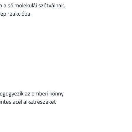
a a só molekulái szétválnak.
lép reakcióba.
megegyezik az emberi könny
ntes acél alkatrészeket