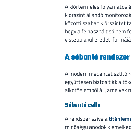
A klórtermelés folyamatos 
klórszint állandó monitoroz
közötti szabad klórszintet t
hogy a felhasznált só nem fo
visszaalakul eredeti formájá
A sóbontó rendszer
A modern medencetisztító r
együttesen biztosítják a tö
alkotóelemből áll, amelyek
Sóbontó cella
A rendszer szíve a
titánleme
minőségű anódok kiemelkedő 