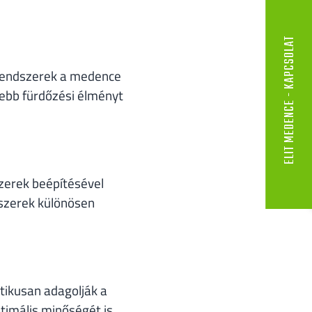
ELIT MEDENCE - KAPCSOLAT
 rendszerek a medence
sebb fürdőzési élményt
zerek beépítésével
dszerek különösen
tikusan adagolják a
timális minőségét is,