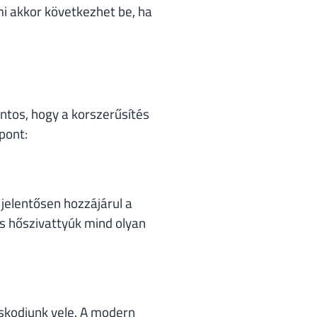
mi akkor következhet be, ha
ntos, hogy a korszerűsítés
pont:
jelentősen hozzájárul a
s hőszivattyúk mind olyan
skodjunk vele. A modern