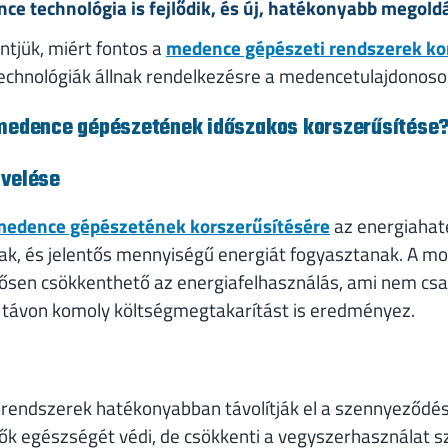
nce technológia is fejlődik, és új, hatékonyabb megold
ntjük, miért fontos a
medence gépészeti rendszerek ko
j technológiák állnak rendelkezésre a medencetulajdonos
 medence gépészetének időszakos korszerűsítése
övelése
medence gépészetének korszerűsítésére
az energiahaté
ak, és jelentős mennyiségű energiát fogyasztanak. A mo
tősen csökkenthető az energiafelhasználás, ami nem cs
ú távon komoly költségmegtakarítást is eredményez.
tórendszerek hatékonyabban távolítják el a szennyeződé
zők egészségét védi, de csökkenti a vegyszerhasználat s