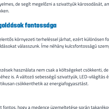
nyelmes, de segít megelőzni a szivattyúk károsodását, a
kken.
goldások fontossága
entős környezeti terheléssel járhat, ezért különösen fo
ldásokat válasszunk. Íme néhány kulcsfontosságú szem
ések használata nem csak a költségeket csökkenti, de 
ez is. A változó sebességű szivattyúk, LED-világítás é
tikusan csökkenthetik az energiafogyasztást.
ért fontos, hogy a medence üzemeltetése során takaréko