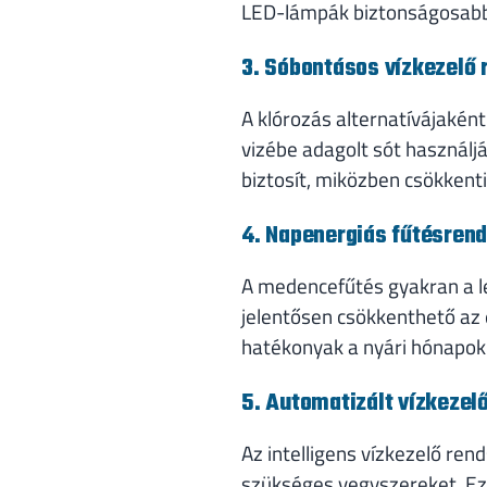
LED-lámpák biztonságosabba
3. Sóbontásos vízkezelő
A klórozás alternatívájaké
vizébe adagolt sót használj
biztosít, miközben csökkent
4. Napenergiás fűtésren
A medencefűtés gyakran a l
jelentősen csökkenthető az 
hatékonyak a nyári hónapo
5. Automatizált vízkezel
Az intelligens vízkezelő re
szükséges vegyszereket. Ez n