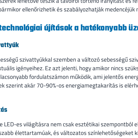
zerek lehetővé teszik a távolról történő irányítást és fel
bármikor ellenőrizhetik és szabályozhatják medencéjük
 technológiai újítások a hatékonyabb ü
vattyúk
ességű szivattyúkkal szemben a változó sebességű szi
uális igényeihez. Ez azt jelenti, hogy amikor nincs szü
 alacsonyabb fordulatszámon működik, ami jelentős ene
k szerint akár 70-90%-os energiamegtakarítás is elérh
tás
e LED-es világításra nem csak esztétikai szempontból e
abb élettartamúak, és változatos színlehetőségeket kíná