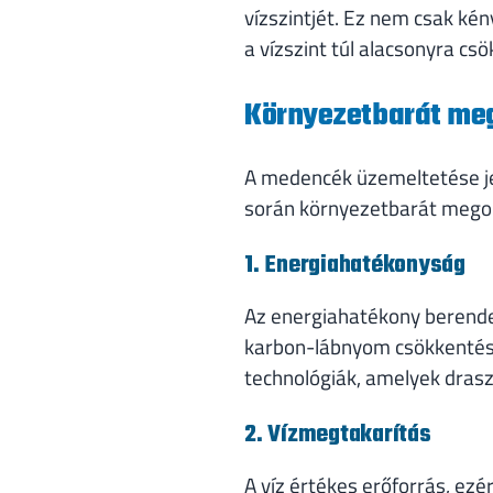
vízszintjét. Ez nem csak ké
a vízszint túl alacsonyra csö
Környezetbarát me
A medencék üzemeltetése jel
során környezetbarát mego
1. Energiahatékonyság
Az energiahatékony berendez
karbon-lábnyom csökkentéséh
technológiák, amelyek drasz
2. Vízmegtakarítás
A víz értékes erőforrás, ez