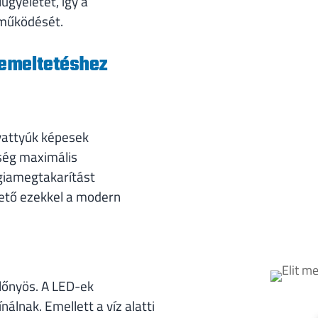
ügyeletet, így a
 működését.
zemeltetéshez
vattyúk képesek
kség maximális
rgiamegtakarítást
ető ezekkel a modern
lőnyös. A LED-ek
lnak. Emellett a víz alatti