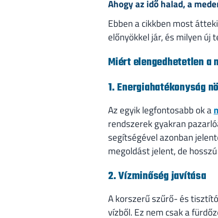
Ahogy az idő halad, a mede
Ebben a cikkben most átteki
előnyökkel jár, és milyen ú
Miért elengedhetetlen a
1. Energiahatékonyság n
Az egyik legfontosabb ok a
rendszerek gyakran pazarló
segítségével azonban jelen
megoldást jelent, de hossz
2. Vízminőség javítása
A korszerű szűrő- és tisztí
vízből. Ez nem csak a fürdő