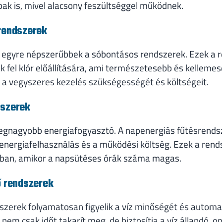
k is, mivel alacsony feszültséggel működnek.
 rendszerek
nt egyre népszerűbbek a sóbontásos rendszerek. Ezek a
ák fel klór előállítására, ami természetesebb és kelleme
i a vegyszeres kezelés szükségességét és költségeit.
dszerek
egnagyobb energiafogyasztó. A napenergiás fűtésrends
energiafelhasználás és a működési költség. Ezek a ren
kban, amikor a napsütéses órák száma magas.
ő rendszerek
ndszerek folyamatosan figyelik a víz minőségét és automa
em csak időt takarít meg, de biztosítja a víz állandó, op