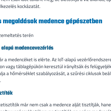
ulkezelés kockázatát.
és megoldások medence gépészetben
zemeltetés terén
s) alapú medencevezérlés
r a medencéket is elérte. Az IoT-alapú vezérlőrendszere
on vagy táblagépükön keresztül irányítsák és felügyel
lja a hőmérséklet szabályozását, a szűrési ciklusok beállí
.
ztítók
tisztítók már nem csak a medence alját tisztítják, han