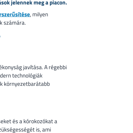
ások jelennek meg a piacon.
rszerűsítése
, milyen
ok számára.
?
konyság javítása. A régebbi
dern technológiák
ak környezetbarátabb
seket és a kórokozókat a
zükségességét is, ami