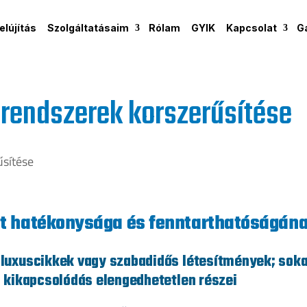
lújítás
Szolgáltatásaim
Rólam
GYIK
Kapcsolat
G
rendszerek korszerűsítése
t hatékonysága és fenntarthatóságána
uxuscikkek vagy szabadidős létesítmények; sok
 kikapcsolódás elengedhetetlen részei