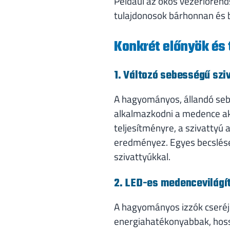
Például az okos vezérlőrends
tulajdonosok bárhonnan és 
Konkrét előnyök és
1. Változó sebességű szi
A hagyományos, állandó seb
alkalmazkodni a medence akt
teljesítményre, a szivattyú
eredményez. Egyes becslése
szivattyúkkal.
2. LED-es medencevilágí
A hagyományos izzók cseréj
energiahatékonyabbak, hossz