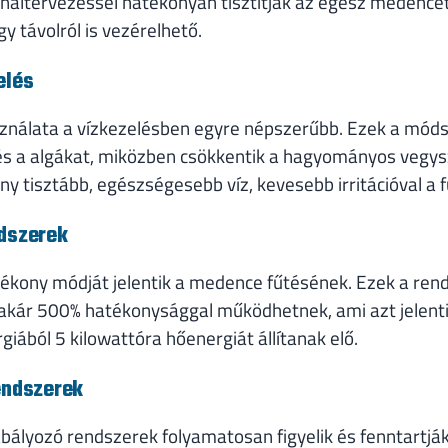
útvonaltervezéssel hatékonyan tisztítják az egész medenc
gy távolról is vezérelhető.
elés
sználata a vízkezelésben egyre népszerűbb. Ezek a mód
t és a algákat, miközben csökkentik a hagyományos vegy
 tisztább, egészségesebb víz, kevesebb irritációval a
ndszerek
tékony módját jelentik a medence fűtésének. Ezek a ren
és akár 500% hatékonysággal működhetnek, ami azt jelent
iából 5 kilowattóra hőenergiát állítanak elő.
endszerek
bályozó rendszerek folyamatosan figyelik és fenntartjá