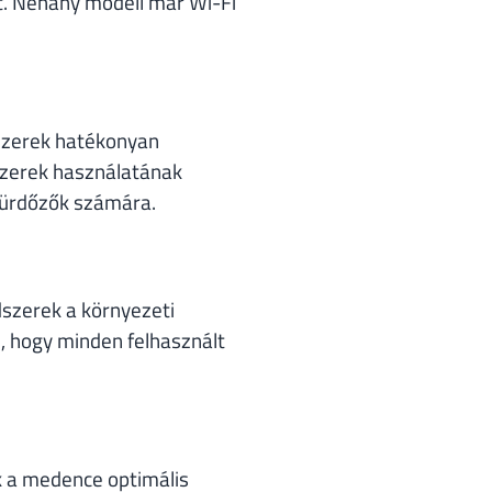
ét. Néhány modell már Wi-Fi
szerek hatékonyan
szerek használatának
 fürdőzők számára.
dszerek a környezeti
i, hogy minden felhasznált
k a medence optimális