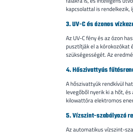
falakra is, és intelligens 
kapcsolattal is rendelkezik, í
3. UV-C és ózonos vízkez
Az UV-C fény és az ózon ha
pusztítják el a kórokozóka
szükségességét. Az eredmény
4. Hőszivattyús fűtésre
A hőszivattyúk rendkívül ha
levegőből nyerik ki a hőt, 
kilowattóra elektromos energ
5. Vízszint-szabályozó r
Az automatikus vízszint-sza