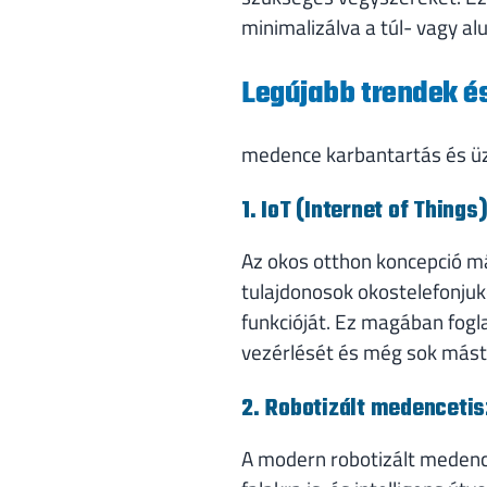
minimalizálva a túl- vagy al
Legújabb trendek 
medence karbantartás és ü
1. IoT (Internet of Thing
Az okos otthon koncepció má
tulajdonosok okostelefonjuk
funkcióját. Ez magában fogla
vezérlését és még sok mást
2. Robotizált medencetis
A modern robotizált medence