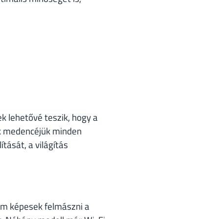
k lehetővé teszik, hogy a
jék medencéjük minden
tását, a világítás
em képesek felmászni a