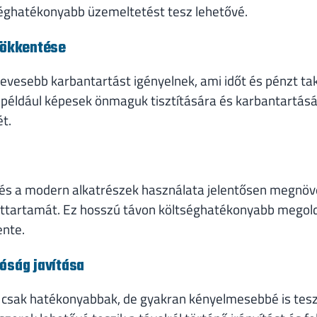
éghatékonyabb üzemeltetést tesz lehetővé.
sökkentése
kevesebb karbantartást igényelnek, ami időt és pénzt ta
például képesek önmaguk tisztítására és karbantartásá
t.
 és a modern alkatrészek használata jelentősen megnöv
ttartamát. Ez hosszú távon költséghatékonyabb megoldás
ente.
óság javítása
csak hatékonyabbak, de gyakran kényelmesebbé is tesz