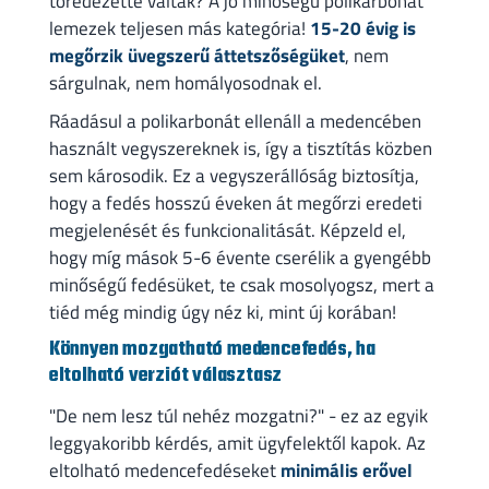
töredezetté váltak? A jó minőségű polikarbonát
lemezek teljesen más kategória!
15-20 évig is
megőrzik üvegszerű áttetszőségüket
, nem
sárgulnak, nem homályosodnak el.
Ráadásul a polikarbonát ellenáll a medencében
használt vegyszereknek is, így a tisztítás közben
sem károsodik. Ez a vegyszerállóság biztosítja,
hogy a fedés hosszú éveken át megőrzi eredeti
megjelenését és funkcionalitását. Képzeld el,
hogy míg mások 5-6 évente cserélik a gyengébb
minőségű fedésüket, te csak mosolyogsz, mert a
tiéd még mindig úgy néz ki, mint új korában!
Könnyen mozgatható medencefedés, ha
eltolható verziót választasz
"De nem lesz túl nehéz mozgatni?" - ez az egyik
leggyakoribb kérdés, amit ügyfelektől kapok. Az
eltolható medencefedéseket
minimális erővel