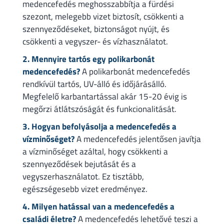
medencefedés meghosszabbítja a fürdési
szezont, melegebb vizet biztosít, csökkenti a
szennyeződéseket, biztonságot nyújt, és
csökkenti a vegyszer- és vízhasználatot.
2. Mennyire tartós egy polikarbonát
medencefedés?
A polikarbonát medencefedés
rendkívül tartós, UV-álló és időjárásálló.
Megfelelő karbantartással akár 15-20 évig is
megőrzi átlátszóságát és funkcionalitását.
3. Hogyan befolyásolja a medencefedés a
vízminőséget?
A medencefedés jelentősen javítja
a vízminőséget azáltal, hogy csökkenti a
szennyeződések bejutását és a
vegyszerhasználatot. Ez tisztább,
egészségesebb vizet eredményez.
4. Milyen hatással van a medencefedés a
családi életre?
A medencefedés lehetővé teszi a