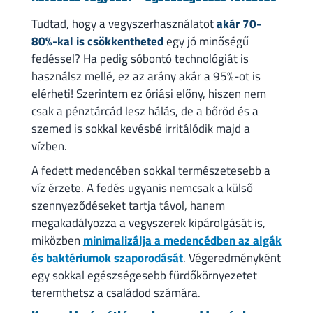
Tudtad, hogy a vegyszerhasználatot
akár 70-
80%-kal is csökkentheted
egy jó minőségű
fedéssel? Ha pedig sóbontó technológiát is
használsz mellé, ez az arány akár a 95%-ot is
elérheti! Szerintem ez óriási előny, hiszen nem
csak a pénztárcád lesz hálás, de a bőröd és a
szemed is sokkal kevésbé irritálódik majd a
vízben.
A fedett medencében sokkal természetesebb a
víz érzete. A fedés ugyanis nemcsak a külső
szennyeződéseket tartja távol, hanem
megakadályozza a vegyszerek kipárolgását is,
miközben
minimalizálja a medencédben az algák
és baktériumok szaporodását
. Végeredményként
egy sokkal egészségesebb fürdőkörnyezetet
teremthetsz a családod számára.