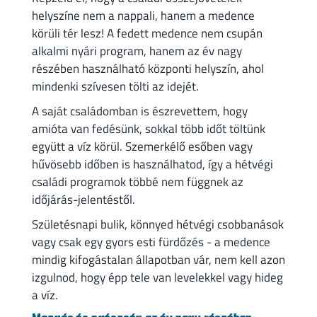
helyszíne nem a nappali, hanem a medence
körüli tér lesz! A fedett medence nem csupán
alkalmi nyári program, hanem az év nagy
részében használható központi helyszín, ahol
mindenki szívesen tölti az idejét.
A saját családomban is észrevettem, hogy
amióta van fedésünk, sokkal több időt töltünk
együtt a víz körül. Szemerkélő esőben vagy
hűvösebb időben is használhatod, így a hétvégi
családi programok többé nem függnek az
időjárás-jelentéstől.
Születésnapi bulik, könnyed hétvégi csobbanások
vagy csak egy gyors esti fürdőzés - a medence
mindig kifogástalan állapotban vár, nem kell azon
izgulnod, hogy épp tele van levelekkel vagy hideg
a víz.