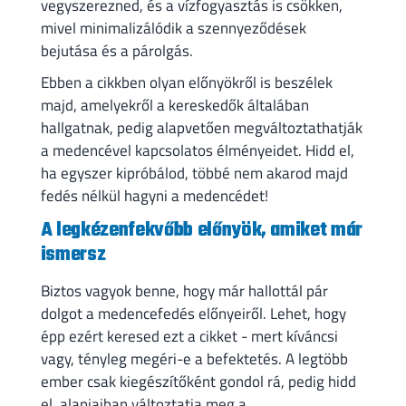
vegyszerezned, és a vízfogyasztás is csökken,
mivel minimalizálódik a szennyeződések
bejutása és a párolgás.
Ebben a cikkben olyan előnyökről is beszélek
majd, amelyekről a kereskedők általában
hallgatnak, pedig alapvetően megváltoztathatják
a medencével kapcsolatos élményeidet. Hidd el,
ha egyszer kipróbálod, többé nem akarod majd
fedés nélkül hagyni a medencédet!
A legkézenfekvőbb előnyök, amiket már
ismersz
Biztos vagyok benne, hogy már hallottál pár
dolgot a medencefedés előnyeiről. Lehet, hogy
épp ezért keresed ezt a cikket - mert kíváncsi
vagy, tényleg megéri-e a befektetés. A legtöbb
ember csak kiegészítőként gondol rá, pedig hidd
el, alapjaiban változtatja meg a