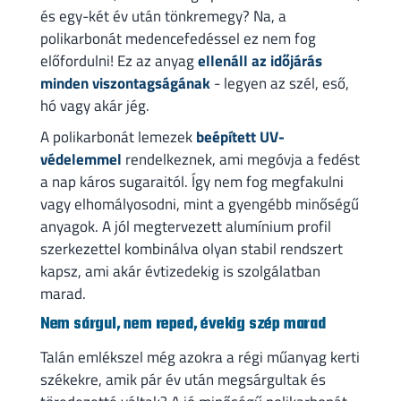
és egy-két év után tönkremegy? Na, a
polikarbonát medencefedéssel ez nem fog
előfordulni! Ez az anyag
ellenáll az időjárás
minden viszontagságának
- legyen az szél, eső,
hó vagy akár jég.
A polikarbonát lemezek
beépített UV-
védelemmel
rendelkeznek, ami megóvja a fedést
a nap káros sugaraitól. Így nem fog megfakulni
vagy elhomályosodni, mint a gyengébb minőségű
anyagok. A jól megtervezett alumínium profil
szerkezettel kombinálva olyan stabil rendszert
kapsz, ami akár évtizedekig is szolgálatban
marad.
Nem sárgul, nem reped, évekig szép marad
Talán emlékszel még azokra a régi műanyag kerti
székekre, amik pár év után megsárgultak és