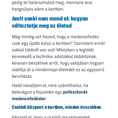
pedig te határozhatod meg, mennyire lesz
hangsúlyos elem a kertben.
Amit senki nem mond el: hogyan
változtatja meg az életed
Még mindig azt hiszed, hogy a medencefedés
csak egy újabb kütyü a kertben? Szerintem ennél
sokkal többről van szó! Miközben a legtöbb
kereskedő a technikai adatokkal dobálóznak,
kevesen beszélnek arról, hogy valójában hogyan
alakítja át a mindennapi életedet ez az egyszerű
beruházás.
Hadd meséljem el, mire számíthatsz, ha
belevágod a fejszédet egy
polikarbonát
medencefedésbe
!
Családi központ a kertben, minden évszakban
Képzeld el, hogy a családi összejövetelek