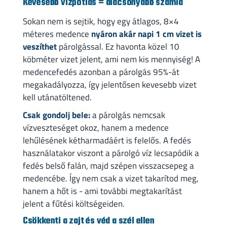
Kevesebb vízpótlás = alacsonyabb számla
Sokan nem is sejtik, hogy egy átlagos, 8×4
méteres medence
nyáron akár napi 1 cm vizet is
veszíthet
párolgással. Ez havonta közel 10
köbméter vizet jelent, ami nem kis mennyiség! A
medencefedés azonban a párolgás 95%-át
megakadályozza, így jelentősen kevesebb vizet
kell utánatöltened.
Csak gondolj bele:
a párolgás nemcsak
vízveszteséget okoz, hanem a medence
lehűlésének kétharmadáért is felelős. A fedés
használatakor viszont a párolgó víz lecsapódik a
fedés belső falán, majd szépen visszacsepeg a
medencébe. Így nem csak a vizet takarítod meg,
hanem a hőt is - ami további megtakarítást
jelent a fűtési költségeiden.
Csökkenti a zajt és véd a szél ellen