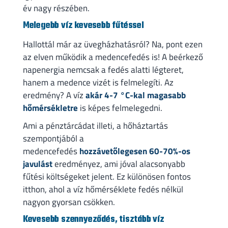
év nagy részében.
Melegebb víz kevesebb fűtéssel
Hallottál már az üvegházhatásról? Na, pont ezen
az elven működik a medencefedés is! A beérkező
napenergia nemcsak a fedés alatti légteret,
hanem a medence vizét is felmelegíti. Az
eredmény? A víz
akár 4-7 °C-kal magasabb
hőmérsékletre
is képes felmelegedni.
Ami a pénztárcádat illeti, a hőháztartás
szempontjából a
medencefedés
hozzávetőlegesen 60-70%-os
javulást
eredményez, ami jóval alacsonyabb
fűtési költségeket jelent. Ez különösen fontos
itthon, ahol a víz hőmérséklete fedés nélkül
nagyon gyorsan csökken.
Kevesebb szennyeződés, tisztább víz