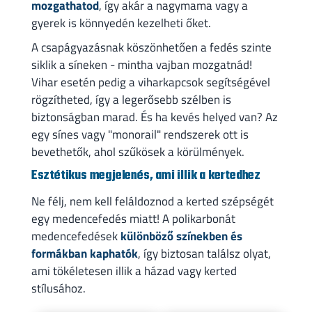
mozgathatod
, így akár a nagymama vagy a
gyerek is könnyedén kezelheti őket.
A csapágyazásnak köszönhetően a fedés szinte
siklik a síneken - mintha vajban mozgatnád!
Vihar esetén pedig a viharkapcsok segítségével
rögzítheted, így a legerősebb szélben is
biztonságban marad. És ha kevés helyed van? Az
egy sínes vagy "monorail" rendszerek ott is
bevethetők, ahol szűkösek a körülmények.
Esztétikus megjelenés, ami illik a kertedhez
Ne félj, nem kell feláldoznod a kerted szépségét
egy medencefedés miatt! A polikarbonát
medencefedések
különböző színekben és
formákban kaphatók
, így biztosan találsz olyat,
ami tökéletesen illik a házad vagy kerted
stílusához.