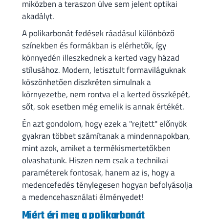
miközben a teraszon ülve sem jelent optikai
akadályt.
A polikarbonát fedések ráadásul különböző
színekben és formákban is elérhetők, így
könnyedén illeszkednek a kerted vagy házad
stílusához. Modern, letisztult formaviláguknak
köszönhetően diszkréten simulnak a
környezetbe, nem rontva el a kerted összképét,
sőt, sok esetben még emelik is annak értékét.
Én azt gondolom, hogy ezek a "rejtett" előnyök
gyakran többet számítanak a mindennapokban,
mint azok, amiket a termékismertetőkben
olvashatunk. Hiszen nem csak a technikai
paraméterek fontosak, hanem az is, hogy a
medencefedés ténylegesen hogyan befolyásolja
a medencehasználati élményedet!
Miért éri meg a polikarbonát