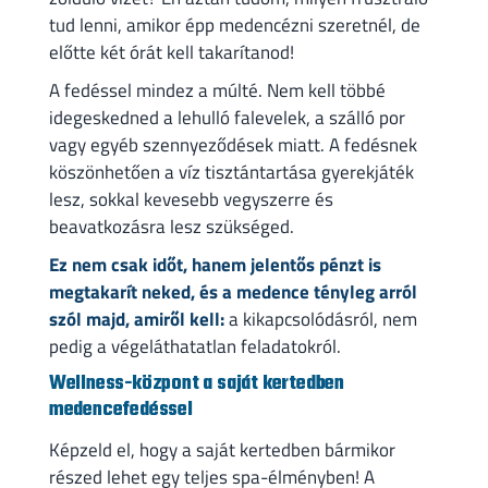
tud lenni, amikor épp medencézni szeretnél, de
előtte két órát kell takarítanod!
A fedéssel mindez a múlté. Nem kell többé
idegeskedned a lehulló falevelek, a szálló por
vagy egyéb szennyeződések miatt. A fedésnek
köszönhetően a víz tisztántartása gyerekjáték
lesz, sokkal kevesebb vegyszerre és
beavatkozásra lesz szükséged.
Ez nem csak időt, hanem jelentős pénzt is
megtakarít neked, és a medence tényleg arról
szól majd, amiről kell:
a kikapcsolódásról, nem
pedig a végeláthatatlan feladatokról.
Wellness-központ a saját kertedben
medencefedéssel
Képzeld el, hogy a saját kertedben bármikor
részed lehet egy teljes spa-élményben! A