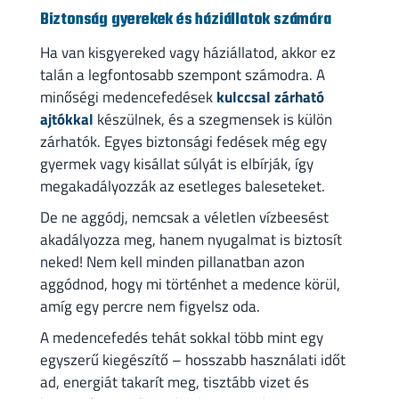
Biztonság gyerekek és háziállatok számára
Ha van kisgyereked vagy háziállatod, akkor ez
talán a legfontosabb szempont számodra. A
minőségi medencefedések
kulccsal zárható
ajtókkal
készülnek, és a szegmensek is külön
zárhatók. Egyes biztonsági fedések még egy
gyermek vagy kisállat súlyát is elbírják, így
megakadályozzák az esetleges baleseteket.
De ne aggódj, nemcsak a véletlen vízbeesést
akadályozza meg, hanem nyugalmat is biztosít
neked! Nem kell minden pillanatban azon
aggódnod, hogy mi történhet a medence körül,
amíg egy percre nem figyelsz oda.
A medencefedés tehát sokkal több mint egy
egyszerű kiegészítő – hosszabb használati időt
ad, energiát takarít meg, tisztább vizet és