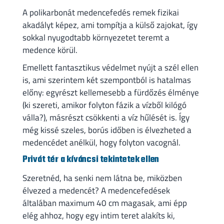
A polikarbonát medencefedés remek fizikai
akadályt képez, ami tompítja a külső zajokat, így
sokkal nyugodtabb környezetet teremt a
medence körül.
Emellett fantasztikus védelmet nyújt a szél ellen
is, ami szerintem két szempontból is hatalmas
előny: egyrészt kellemesebb a fürdőzés élménye
(ki szereti, amikor folyton fázik a vízből kilógó
válla?), másrészt csökkenti a víz hűlését is. Így
még kissé szeles, borús időben is élvezheted a
medencédet anélkül, hogy folyton vacognál.
Privát tér a kíváncsi tekintetek ellen
Szeretnéd, ha senki nem látna be, miközben
élvezed a medencét? A medencefedések
általában maximum 40 cm magasak, ami épp
elég ahhoz, hogy egy intim teret alakíts ki,