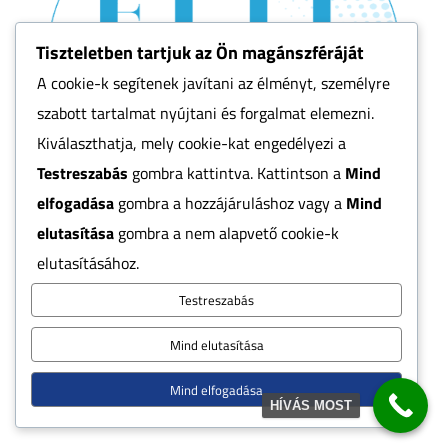
Tiszteletben tartjuk az Ön magánszféráját
A cookie-k segítenek javítani az élményt, személyre
szabott tartalmat nyújtani és forgalmat elemezni.
Kiválaszthatja, mely cookie-kat engedélyezi a
Testreszabás
gombra kattintva. Kattintson a
Mind
elfogadása
gombra a hozzájáruláshoz vagy a
Mind
elutasítása
gombra a nem alapvető cookie-k
Kapcsolat
elutasításához.
Testreszabás
Mind elutasítása
Budapest, Méta u. 31, 1194

Mind elfogadása
HÍVÁS MOST

info@elitmedence.hu