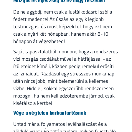
Mozgás és egészség az év nagy részében
De ne aggódj, nem csak a lustálkodásról szól a
fedett medence! Az úszás az egyik legjobb
testmozgás, és most képzeld el, hogy ezt nem
csak a nyári két hónapban, hanem akár 8-10
hónapon át végezheted!
Saját tapasztalatból mondom, hogy a rendszeres
vízi mozgás csodákat művel a hátfájással - az
ízületeidet kíméli, közben pedig remekül erősíti
az izmaidat. Ráadásul egy stresszes munkanap
után nincs jobb, mint belemerülni a kellemes
vízbe. Hidd el, sokkal egyszerűbb rendszeresen
mozogni, ha nem kell edzőterembe járnod, csak
kisétálsz a kertbe!
Vége a végtelen karbantartásnak
Untad már a folyamatos levélhalászást és a
zöldülő vizet? Én aztán tudom, milyen frusztráló