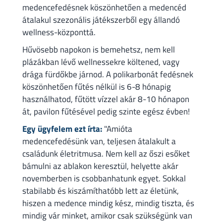
medencefedésnek köszönhetően a medencéd
átalakul szezonális játékszerből egy állandó
wellness-központtá.
Hűvösebb napokon is bemehetsz, nem kell
plázákban lévő wellnessekre költened, vagy
drága fürdőkbe járnod. A polikarbonát fedésnek
köszönhetően fűtés nélkül is 6-8 hónapig
használhatod, fűtött vízzel akár 8-10 hónapon
át, pavilon fűtésével pedig szinte egész évben!
Egy ügyfelem ezt írta:
"Amióta
medencefedésünk van, teljesen átalakult a
családunk életritmusa. Nem kell az őszi esőket
bámulni az ablakon keresztül, helyette akár
novemberben is csobbanhatunk egyet. Sokkal
stabilabb és kiszámíthatóbb lett az életünk,
hiszen a medence mindig kész, mindig tiszta, és
mindig vár minket, amikor csak szükségünk van