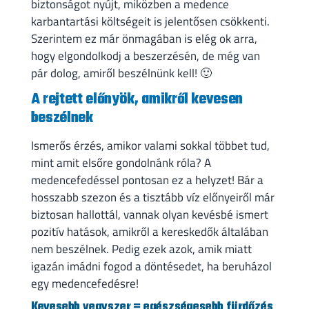
biztonságot nyújt, miközben a medence
karbantartási költségeit is jelentősen csökkenti.
Szerintem ez már önmagában is elég ok arra,
hogy elgondolkodj a beszerzésén, de még van
pár dolog, amiről beszélnünk kell! 🙂
A rejtett előnyök, amikről kevesen
beszélnek
Ismerős érzés, amikor valami sokkal többet tud,
mint amit elsőre gondolnánk róla? A
medencefedéssel pontosan ez a helyzet! Bár a
hosszabb szezon és a tisztább víz előnyeiről már
biztosan hallottál, vannak olyan kevésbé ismert
pozitív hatások, amikről a kereskedők általában
nem beszélnek. Pedig ezek azok, amik miatt
igazán imádni fogod a döntésedet, ha beruházol
egy medencefedésre!
Kevesebb vegyszer = egészségesebb fürdőzés