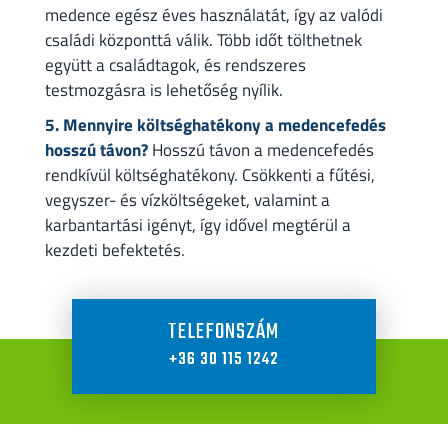
medence egész éves használatát, így az valódi
családi központtá válik. Több időt tölthetnek
együtt a családtagok, és rendszeres
testmozgásra is lehetőség nyílik.
5. Mennyire költséghatékony a medencefedés
hosszú távon?
Hosszú távon a medencefedés
rendkívül költséghatékony. Csökkenti a fűtési,
vegyszer- és vízköltségeket, valamint a
karbantartási igényt, így idővel megtérül a
kezdeti befektetés.
TELEFONSZÁM
+36 30 115 1242