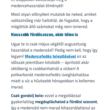
medencehasználat élményét!
Most olyan előnyöket mutatok be neked, amiket
valószínűleg már hallottál, de fogadok, hogy a
mögöttük álló számokat még nem ismered.
Hosszabb fürdőszezon, akár télen is
Ugye te is csak május végétől augusztusig
használod a medencéd? Pedig nem kell, hogy így
legyen!
Medencefedés telepítésével
ez az
időszak jelentősen kitolódik – áprilistól akár
októberig is csobbanhatnál a vízben! A
polikarbonát medencefedés üvegházhatása
miatt a víz a hűvösebb hónapokban is kellemes
marad.
Csak gondolj bele:
ezzel a megoldással
gyakorlatilag
megduplázhatod a fürdési szezont
,
így a medencéd nem marad kihasználatlanul az