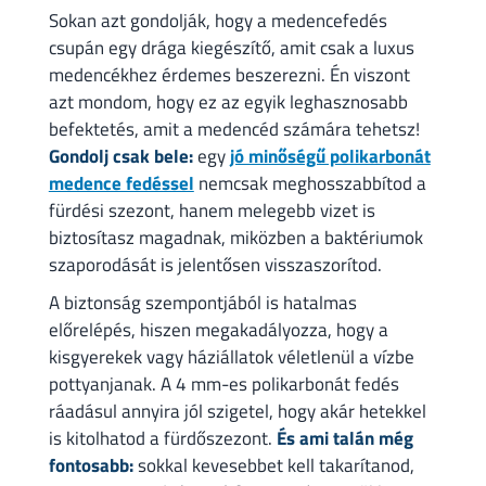
Sokan azt gondolják, hogy a medencefedés
csupán egy drága kiegészítő, amit csak a luxus
medencékhez érdemes beszerezni. Én viszont
azt mondom, hogy ez az egyik leghasznosabb
befektetés, amit a medencéd számára tehetsz!
Gondolj csak bele:
egy
jó minőségű polikarbonát
medence fedéssel
nemcsak meghosszabbítod a
fürdési szezont, hanem melegebb vizet is
biztosítasz magadnak, miközben a baktériumok
szaporodását is jelentősen visszaszorítod.
A biztonság szempontjából is hatalmas
előrelépés, hiszen megakadályozza, hogy a
kisgyerekek vagy háziállatok véletlenül a vízbe
pottyanjanak. A 4 mm-es polikarbonát fedés
ráadásul annyira jól szigetel, hogy akár hetekkel
is kitolhatod a fürdőszezont.
És ami talán még
fontosabb:
sokkal kevesebbet kell takarítanod,