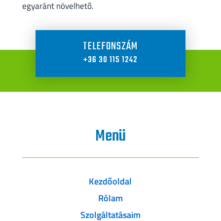
egyaránt növelhető.
TELEFONSZÁM
+36 30 115 1242
Menü
Kezdőoldal
Rólam
Szolgáltatásaim