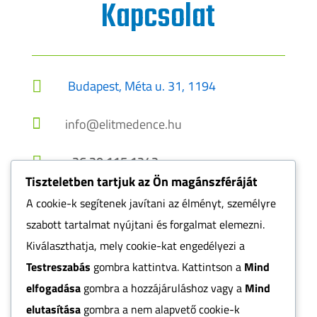
Kapcsolat
Budapest, Méta u. 31, 1194


info@elitmedence.hu
+36 30 115 1242

Tiszteletben tartjuk az Ön magánszféráját
A cookie-k segítenek javítani az élményt, személyre
szabott tartalmat nyújtani és forgalmat elemezni.
Webhelytérkép
Kiválaszthatja, mely cookie-kat engedélyezi a
Testreszabás
gombra kattintva. Kattintson a
Mind
elfogadása
gombra a hozzájáruláshoz vagy a
Mind
AI-SEO tanúsított weboldal
Online marketing és keresőoptimalizálás:
elutasítása
gombra a nem alapvető cookie-k
Bakó Krisztián