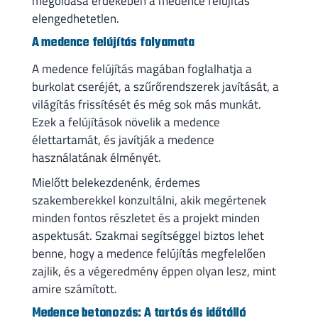
megoldása érdekében a medence felújítás
elengedhetetlen.
A medence felújítás folyamata
A medence felújítás magában foglalhatja a
burkolat cseréjét, a szűrőrendszerek javítását, a
világítás frissítését és még sok más munkát.
Ezek a felújítások növelik a medence
élettartamát, és javítják a medence
használatának élményét.
Mielőtt belekezdenénk, érdemes
szakemberekkel konzultálni, akik megértenek
minden fontos részletet és a projekt minden
aspektusát. Szakmai segítséggel biztos lehet
benne, hogy a medence felújítás megfelelően
zajlik, és a végeredmény éppen olyan lesz, mint
amire számított.
Medence betonozás: A tartós és időtálló