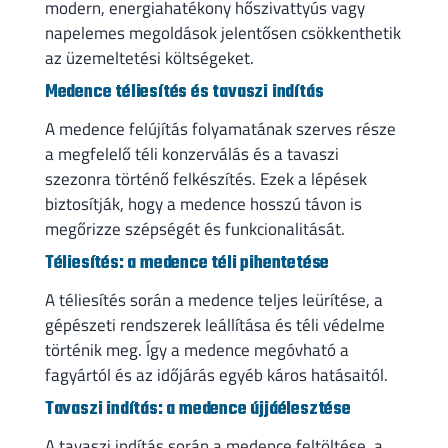
modern, energiahatékony hőszivattyús vagy
napelemes megoldások jelentősen csökkenthetik
az üzemeltetési költségeket.
Medence téliesítés és tavaszi indítás
A medence felújítás folyamatának szerves része
a megfelelő téli konzerválás és a tavaszi
szezonra történő felkészítés. Ezek a lépések
biztosítják, hogy a medence hosszú távon is
megőrizze szépségét és funkcionalitását.
Téliesítés: a medence téli pihentetése
A téliesítés során a medence teljes leürítése, a
gépészeti rendszerek leállítása és téli védelme
történik meg. Így a medence megóvható a
fagyártól és az időjárás egyéb káros hatásaitól.
Tavaszi indítás: a medence újjáélesztése
A tavaszi indítás során a medence feltöltése, a