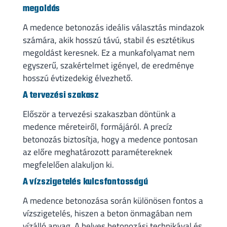
megoldás
A medence betonozás ideális választás mindazok
számára, akik hosszú távú, stabil és esztétikus
megoldást keresnek. Ez a munkafolyamat nem
egyszerű, szakértelmet igényel, de eredménye
hosszú évtizedekig élvezhető.
A tervezési szakasz
Először a tervezési szakaszban döntünk a
medence méreteiről, formájáról. A precíz
betonozás biztosítja, hogy a medence pontosan
az előre meghatározott paramétereknek
megfelelően alakuljon ki.
A vízszigetelés kulcsfontosságú
A medence betonozása során különösen fontos a
vízszigetelés, hiszen a beton önmagában nem
vízálló anyag. A helyes betonozási technikával és