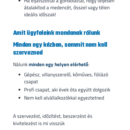
Ha eljátszottál a gondolattal, hogy teljesen
átalakítod a medencét, ősszel vagy télen
ideális időszak!
Amit ügyfeleink mondanak rólunk
Minden egy kézben, semmit nem kell
szervezned
Nálunk
minden egy helyen elérhető
:
Gépész, villanyszerelő, kőműves, fóliázó
csapat
Profi csapat, aki évek óta együtt dolgozik
Nem kell alvállalkozókkal egyeztetned
A szervezést, időzítést, beszerzést és
kivitelezést is mi visszük