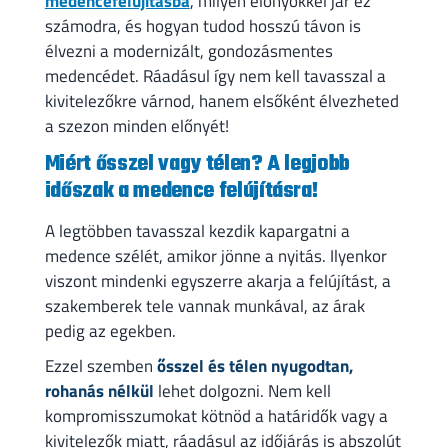
medencefelújításba
, milyen előnyökkel jár ez
számodra, és hogyan tudod hosszú távon is
élvezni a modernizált, gondozásmentes
medencédet. Ráadásul így nem kell tavasszal a
kivitelezőkre várnod, hanem elsőként élvezheted
a szezon minden előnyét!
Miért ősszel vagy télen? A legjobb
időszak a medence felújításra!
A legtöbben tavasszal kezdik kapargatni a
medence szélét, amikor jönne a nyitás. Ilyenkor
viszont mindenki egyszerre akarja a felújítást, a
szakemberek tele vannak munkával, az árak
pedig az egekben.
Ezzel szemben
ősszel és télen nyugodtan,
rohanás nélkül
lehet dolgozni. Nem kell
kompromisszumokat kötnöd a határidők vagy a
kivitelezők miatt, ráadásul az időjárás is abszolút