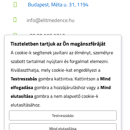
Budapest, Méta u. 31, 1194


info@elitmedence.hu
+36 30 115 1242

Tiszteletben tartjuk az Ön magánszféráját
A cookie-k segítenek javítani az élményt, személyre
szabott tartalmat nyújtani és forgalmat elemezni.
Webhelytérkép
Kiválaszthatja, mely cookie-kat engedélyezi a
Testreszabás
gombra kattintva. Kattintson a
Mind
elfogadása
gombra a hozzájáruláshoz vagy a
Mind
AI-SEO tanúsított weboldal
Online marketing és keresőoptimalizálás:
elutasítása
gombra a nem alapvető cookie-k
Bakó Krisztián
elutasításához.
Testreszabás
Az
ELIT MEDENCE
oldalán található képek és szöveges
tartalmak szerzői jogvédelem alatt állnak, ezért bármilyen
Mind elutasítása