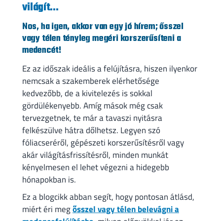
világít...
Nos, ha igen, akkor van egy jó hírem; ősszel
vagy télen tényleg megéri korszerűsíteni a
medencét!
Ez az időszak ideális a felújításra, hiszen ilyenkor
nemcsak a szakemberek elérhetősége
kedvezőbb, de a kivitelezés is sokkal
gördülékenyebb. Amíg mások még csak
tervezgetnek, te már a tavaszi nyitásra
felkészülve hátra dőlhetsz. Legyen szó
fóliacseréről, gépészeti korszerűsítésről vagy
akár világításfrissítésről, minden munkát
kényelmesen el lehet végezni a hidegebb
hónapokban is.
Ez a blogcikk abban segít, hogy pontosan átlásd,
miért éri meg
ősszel vagy télen belevágni a