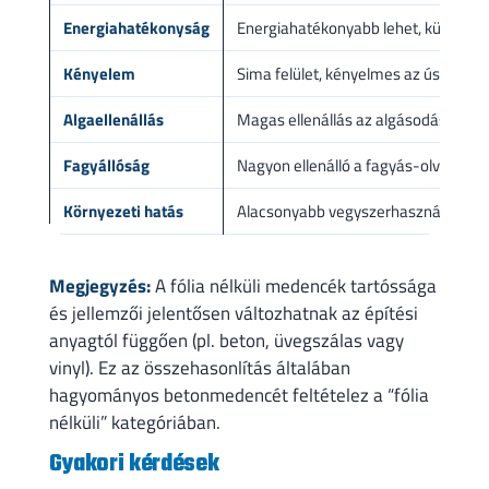
Energiahatékonyság
Energiahatékonyabb lehet, különöse
Kényelem
Sima felület, kényelmes az úszók s
Algaellenállás
Magas ellenállás az algásodással sz
Fagyállóság
Nagyon ellenálló a fagyás-olvadás c
Környezeti hatás
Alacsonyabb vegyszerhasználat, 10
Megjegyzés:
A fólia nélküli medencék tartóssága
és jellemzői jelentősen változhatnak az építési
anyagtól függően (pl. beton, üvegszálas vagy
vinyl). Ez az összehasonlítás általában
hagyományos betonmedencét feltételez a “fólia
nélküli” kategóriában.
Gyakori kérdések