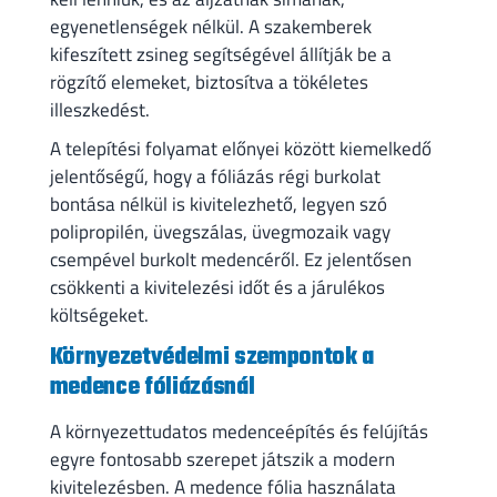
egyenetlenségek nélkül. A szakemberek
kifeszített zsineg segítségével állítják be a
rögzítő elemeket, biztosítva a tökéletes
illeszkedést.
A telepítési folyamat előnyei között kiemelkedő
jelentőségű, hogy a fóliázás régi burkolat
bontása nélkül is kivitelezhető, legyen szó
polipropilén, üvegszálas, üvegmozaik vagy
csempével burkolt medencéről. Ez jelentősen
csökkenti a kivitelezési időt és a járulékos
költségeket.
Környezetvédelmi szempontok a
medence fóliázásnál
A környezettudatos medenceépítés és felújítás
egyre fontosabb szerepet játszik a modern
kivitelezésben. A medence fólia használata