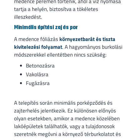
medence peremén történik, ahol a víz nyomása
tartja a helyén, biztosítva a tökéletes
illeszkedést.
Minimális építési zaj és por
A medence fóliázás
környezetbarát és tiszta
kivitelezési folyamat
. A hagyományos burkolási
módszerekkel ellentétben nincs szükség:
Betonozásra
Vakolásra
Fugázásra
A telepítés során minimális porképződés és
zajterhelés jelentkezik. Ez különösen előnyös
olyan esetekben, amikor a medence közelében
lakóépületek találhatók, vagy a tulajdonosok
szeretnék megóvni a környező térburkolatot és