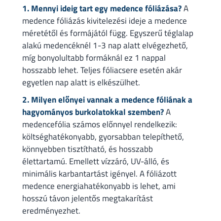
1. Mennyi ideig tart egy medence fóliázása?
A
medence fóliázás kivitelezési ideje a medence
méretétől és formájától függ. Egyszerű téglalap
alakú medencéknél 1-3 nap alatt elvégezhető,
míg bonyolultabb formáknál ez 1 nappal
hosszabb lehet. Teljes fóliacsere esetén akár
egyetlen nap alatt is elkészülhet.
2. Milyen előnyei vannak a medence fóliának a
hagyományos burkolatokkal szemben?
A
medencefólia számos előnnyel rendelkezik:
költséghatékonyabb, gyorsabban telepíthető,
könnyebben tisztítható, és hosszabb
élettartamú. Emellett vízzáró, UV-álló, és
minimális karbantartást igényel. A fóliázott
medence energiahatékonyabb is lehet, ami
hosszú távon jelentős megtakarítást
eredményezhet.