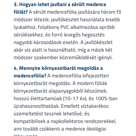
3. Hogyan lehet javítani a sérült medence
fóliát?
A sérült medencefólia javítására három fő
módszer létezik: javítókészlet használata kisebb
lyukakhoz, folyékony PVC alkalmazása apróbb
sérülésekhez, és forró levegős hegesztés
nagyobb károsodások esetén. A javítókészlet
akár víz alatt is használható, míg a másik két
módszer szakember közreműködését igényli.
4. Mennyire környezetbarát megoldás a
medencefólia?
A medencefólia kifejezetten
környezetbarát megoldás. A modern fóliák
környezetbarát alapanyagokból készülnek,
hosszú élettartamúak (10-17 év), és 100%-ban
újrahasznosíthatóak. Emellett víztakarékos
üzemeltetést tesznek lehetővé, és
kompatibilisek a napkollektoros rendszerekkel,
ami tovább csökkenti a medence ökológiai