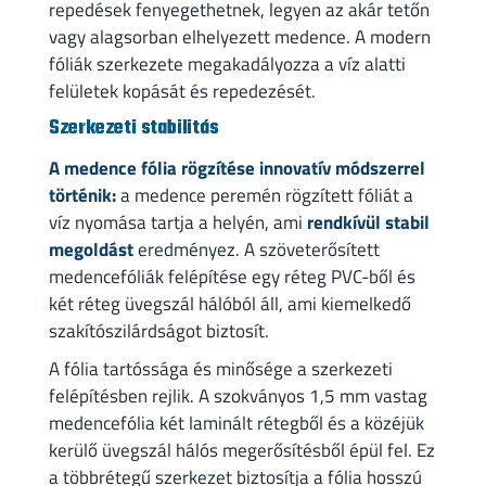
repedések fenyegethetnek, legyen az akár tetőn
vagy alagsorban elhelyezett medence. A modern
fóliák szerkezete megakadályozza a víz alatti
felületek kopását és repedezését.
Szerkezeti stabilitás
A medence fólia rögzítése innovatív módszerrel
történik:
a medence peremén rögzített fóliát a
víz nyomása tartja a helyén, ami
rendkívül stabil
megoldást
eredményez. A szöveterősített
medencefóliák felépítése egy réteg PVC-ből és
két réteg üvegszál hálóból áll, ami kiemelkedő
szakítószilárdságot biztosít.
A fólia tartóssága és minősége a szerkezeti
felépítésben rejlik. A szokványos 1,5 mm vastag
medencefólia két laminált rétegből és a közéjük
kerülő üvegszál hálós megerősítésből épül fel. Ez
a többrétegű szerkezet biztosítja a fólia hosszú