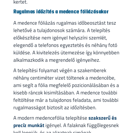
kertet.
Rugalmas időzítés a medence fóliázásakor
A medence fóliázás rugalmas időbeosztást tesz
lehetővé a tulajdonosok számára. A telepítés
előkészítése nem igényel helyszíni szemlét,
elegendő a telefonos egyeztetés és néhány fotó
küldése. A kivitelezés ütemezése így könnyebben
alkalmazkodik a megrendelő igényeihez.
A telepítési folyamat végén a szakemberek
néhány centiméter vizet töltenek a medencébe,
ami segít a fólia megfelelő pozicionálásában és a
kisebb ráncok kisimításában. A medence további
feltöltése már a tulajdonos feladata, ami további
rugalmasságot biztosít az időzítésben.
A modern medencefólia telepítése
szakszerű és
precíz munkát
igényel. A falaknak függőlegesnek
kell lenniük, és az aljzatnak simának,