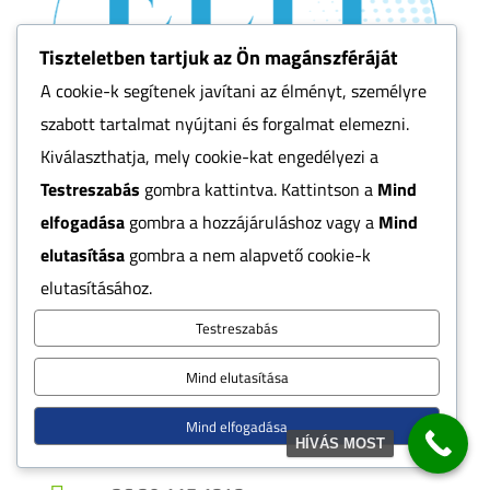
Tiszteletben tartjuk az Ön magánszféráját
A cookie-k segítenek javítani az élményt, személyre
szabott tartalmat nyújtani és forgalmat elemezni.
Kiválaszthatja, mely cookie-kat engedélyezi a
Testreszabás
gombra kattintva. Kattintson a
Mind
elfogadása
gombra a hozzájáruláshoz vagy a
Mind
Kapcsolat
elutasítása
gombra a nem alapvető cookie-k
elutasításához.
Testreszabás
Budapest, Méta u. 31, 1194

Mind elutasítása
Mind elfogadása

info@elitmedence.hu
HÍVÁS MOST