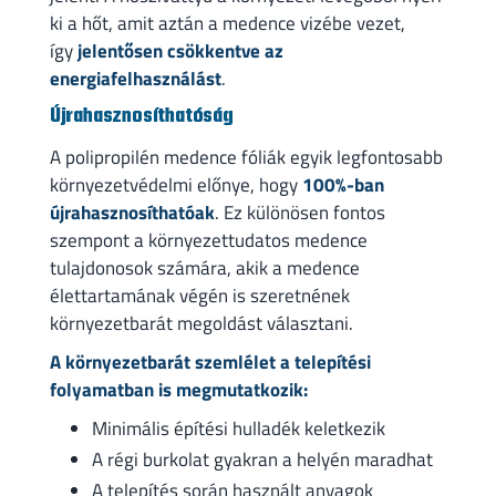
ki a hőt, amit aztán a medence vizébe vezet,
így
jelentősen csökkentve az
energiafelhasználást
.
Újrahasznosíthatóság
A polipropilén medence fóliák egyik legfontosabb
környezetvédelmi előnye, hogy
100%-ban
újrahasznosíthatóak
. Ez különösen fontos
szempont a környezettudatos medence
tulajdonosok számára, akik a medence
élettartamának végén is szeretnének
környezetbarát megoldást választani.
A környezetbarát szemlélet a telepítési
folyamatban is megmutatkozik:
Minimális építési hulladék keletkezik
A régi burkolat gyakran a helyén maradhat
A telepítés során használt anyagok