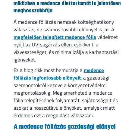
miközben a medence élettartamát is jelentősen
meghosszabbítja
A medence fóliázás nemcsak költséghatékony
választás, de számos további előnnyel is jár. A
megfelelően telepített medence fólia
védelmet
nyújt az UV-sugárzás ellen, csökkenti a
vízveszteséget, és minimalizálja a karbantartási
igényeket.
Ez a blog cikk most bemutatja a
medence
fóliázás legfontosabb előnyeit
, a gazdasági
szempontoktól kezdve a környezetvédelmi
megfontolásokig. Megismerheted a medence
fólia telepítésének folyamatát, sajátosságait és
azokat a hosszútávú előnyöket, amelyek miatt
érdemes ezt a megoldást választani.
A medence fóliázás gazdasági előnyei