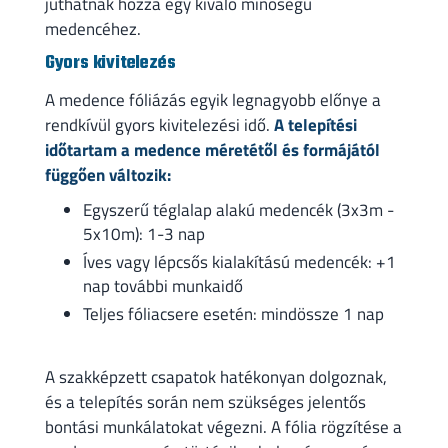
juthatnak hozzá egy kiváló minőségű
medencéhez.
Gyors kivitelezés
A medence fóliázás egyik legnagyobb előnye a
rendkívül gyors kivitelezési idő.
A telepítési
időtartam a medence méretétől és formájától
függően változik:
Egyszerű téglalap alakú medencék (3x3m -
5x10m): 1-3 nap
Íves vagy lépcsős kialakítású medencék: +1
nap további munkaidő
Teljes fóliacsere esetén: mindössze 1 nap
A szakképzett csapatok hatékonyan dolgoznak,
és a telepítés során nem szükséges jelentős
bontási munkálatokat végezni. A fólia rögzítése a