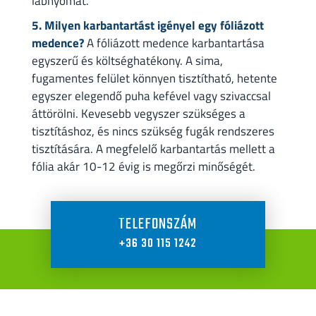
lábnyomát.
5. Milyen karbantartást igényel egy fóliázott
medence?
A fóliázott medence karbantartása
egyszerű és költséghatékony. A sima,
fugamentes felület könnyen tisztítható, hetente
egyszer elegendő puha kefével vagy szivaccsal
áttörölni. Kevesebb vegyszer szükséges a
tisztításhoz, és nincs szükség fugák rendszeres
tisztítására. A megfelelő karbantartás mellett a
fólia akár 10-12 évig is megőrzi minőségét.
TELEFONSZÁM
+36 30 115 1242