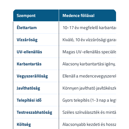
Szempont
Medence fóliával
Élettartam
10-17 év megfelelő karbantartással
Vízzáróság
Kiváló, 10 év vízzárósági garanciával
UV-ellenállás
Magas UV-ellenállás speciális védő
Karbantartás
Alacsony karbantartási igény, könnyen
Vegyszerállóság
Ellenáll a medencevegyszereknek, 
Javíthatóság
Könnyen javítható javítókészlettel 
Telepítési idő
Gyors telepítés (1-3 nap a legtöbb 
Testreszabhatóság
Széles színválaszték és mintázatok 
Költség
Alacsonyabb kezdeti és hosszú távú