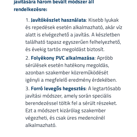
javítására három bevált módszer áll
rendelkezésre:
Javítókészlet használata
: Kisebb lyukak
és repedések esetén alkalmazható, akár víz
alatt is elvégezhető a javítás. A készletben
található tapasz egyszerűen felhelyezhető,
és évekig tartós megoldást biztosít.
Folyékony PVC alkalmazása
: Apróbb
sérülések esetén hatékony megoldás,
azonban szakember közreműködését
igényli a megfelelő eredmény érdekében.
Forró levegős hegesztés
: A legtartósabb
javítási módszer, amely során speciális
berendezéssel töltik fel a sérült részeket.
Ezt a módszert kizárólag szakember
végezheti, és csak üres medencénél
alkalmazható.