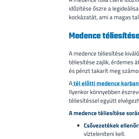
időzítése őszre a legideális
kockázatát, ami a magas tal
Medence téliesítése
A medence téliesítése kivál
téliesítése zajlik, érdemes 
és pénzt takarít meg számo
A
tél előtti medence karba
Ilyenkor könnyebben észreve
téliesítéssel együtt elvégez
A medence téliesítése sorá
Csővezetékek ellenő
vízteleníteni kell.