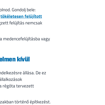
nod. Gondolj bele:
y
tökéletesen felújított
zett felújítás nemcsak
 a medencefelújításba vagy
elmen kívül
delkezésre állása. De ez
állalkozások
a régóta tervezett
szakban történő építkezést.