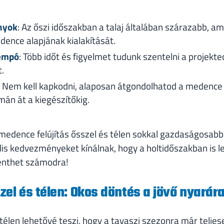
nyok
: Az őszi időszakban a talaj általában szárazabb, a
ence alapjának kialakítását.
empó
: Több időt és figyelmet tudunk szentelni a projek
.
: Nem kell kapkodni, alaposan átgondolhatod a medence 
mán át a kiegészítőkig.
edence felújítás ősszel és télen sokkal gazdaságosabb
lis kedvezményeket kínálnak, hogy a holtidőszakban is 
lenthet számodra!
el és télen: Okos döntés a jövő nyarár
télen lehetővé teszi, hogy a tavaszi szezonra már telje