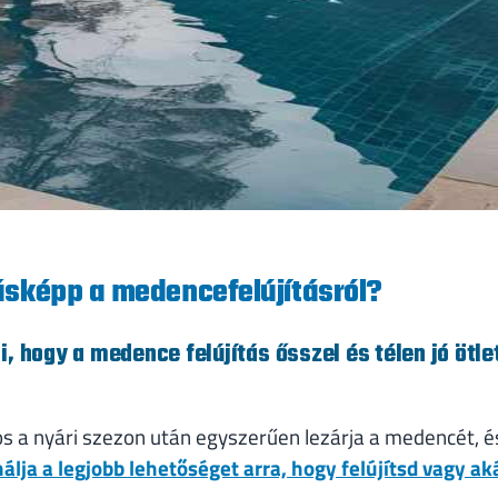
ásképp a medencefelújításról?
, hogy a medence felújítás ősszel és télen jó ötl
 a nyári szezon után egyszerűen lezárja a medencét, és
álja a legjobb lehetőséget arra, hogy felújítsd vagy aká