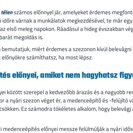
 télen
számos előnnyel jár, amelyeket érdemes megfontol
ó időre várnak a munkálatok megkezdésével, te már eg
z első meleg napokon. Ráadásul a hideg évszakban vég
barát megoldás is.
 bemutatjuk, miért érdemes a szezonon kívül belevágni
t előnyökre számíthatsz, ha most lépsz.
tés előnyei, amiket nem hagyhatsz figy
ei között szerepel a kedvezőbb árazás és a nagyobb ren
r a nyári szezon véget ér, a medenceépítő és -felújító v
sökken. Ez számodra tökéletes alkalom, hogy belevágj 
i medenceépítés előnyei messze felülmúlják a nyári idő