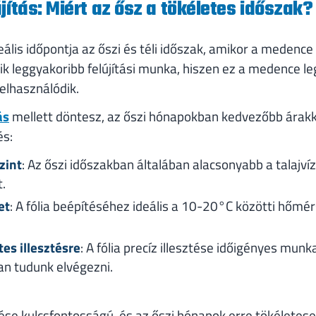
jítás: Miért az ősz a tökéletes időszak?
deális időpontja az őszi és téli időszak, amikor a medenc
ik leggyakoribb felújítási munka, hiszen ez a medence l
 elhasználódik.
ás
mellett döntesz, az őszi hónapokban kedvezőbb árakk
és:
zint
: Az őszi időszakban általában alacsonyabb a talajvíz
.
et
: A fólia beépítéséhez ideális a 10-20°C közötti hőmé
tes illesztésre
: A fólia precíz illesztése időigényes mun
n tudunk elvégezni.
tése kulcsfontosságú, és az őszi hónapok erre tökéletese