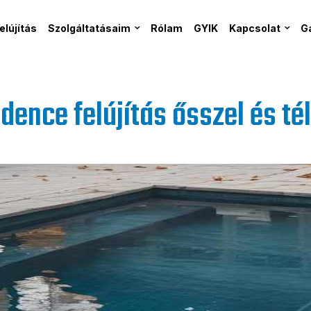
lújítás
Szolgáltatásaim
Rólam
GYIK
Kapcsolat
G
ence felújítás ősszel és té