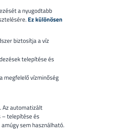
lezését a nyugodtabb
sztelésére.
Ez különösen
szer biztosítja a víz
ndezések telepítése és
k a megfelelő vízminőség
. Az automatizált
 – telepítése és
e amúgy sem használható.