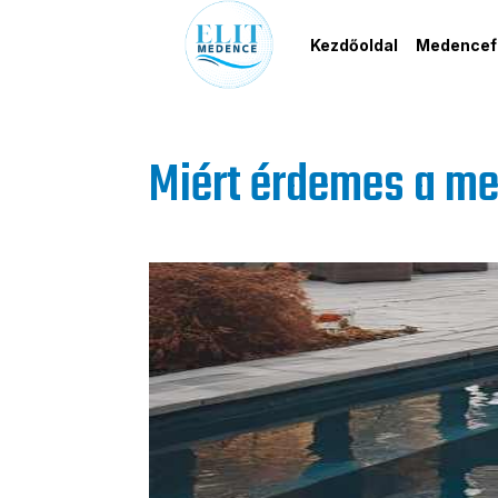
Kezdőoldal
Medencefe
Miért érdemes a med