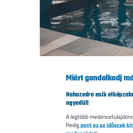
Miért gondolkodj m
Nehezedre esik elképzelni
egyedül!
A legtöbb medencetulajdonos
Pedig
pont ez az időszak kín