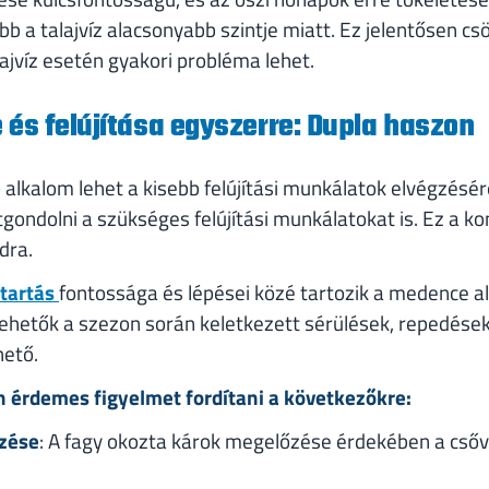
abb a talajvíz alacsonyabb szintje miatt. Ez jelentősen c
ajvíz esetén gyakori probléma lehet.
 és felújítása egyszerre: Dupla haszon
ó alkalom lehet a kisebb felújítási munkálatok elvégzésé
átgondolni a szükséges felújítási munkálatokat is. Ez a k
dra.
ntartás
fontossága és lépései közé tartozik a medence al
hetők a szezon során keletkezett sérülések, repedések
hető.
n érdemes figyelmet fordítani a következőkre:
rzése
: A fagy okozta károk megelőzése érdekében a csőv