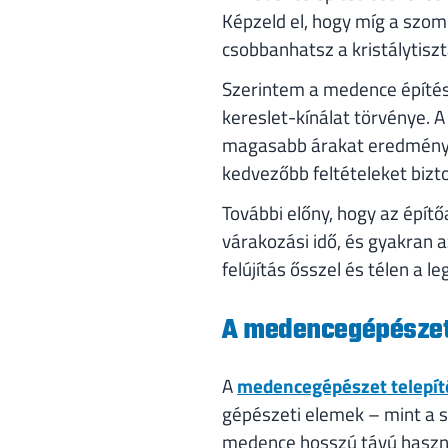
Képzeld el, hogy míg a szom
csobbanhatsz a kristálytiszt
Szerintem a medence építés 
kereslet-kínálat törvénye. 
magasabb árakat eredményez
kedvezőbb feltételeket bizto
További előny, hogy az épít
várakozási idő, és gyakran
felújítás ősszel és télen a l
A medencegépészet t
A
medencegépészet telepít
gépészeti elemek – mint a 
medence hosszú távú haszn