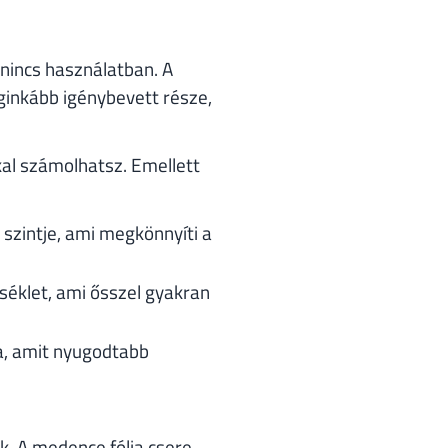
e nincs használatban. A
eginkább igénybevett része,
al számolhatsz. Emellett
 szintje, ami megkönnyíti a
rséklet, ami ősszel gyakran
ka, amit nyugodtabb
k. A medence fólia csere