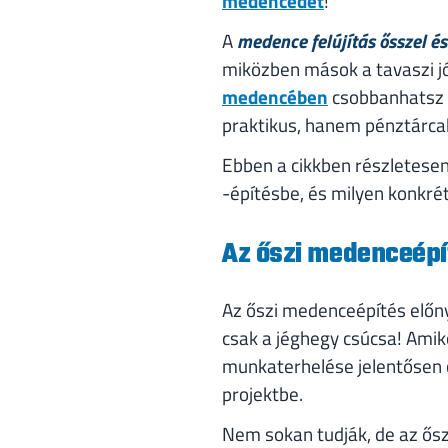
medencédet
!
A
medence felújítás ősszel és
miközben mások a tavaszi j
medencében
csobbanhatsz a
praktikus, hanem pénztárca
Ebben a cikkben részletesen
-építésbe, és milyen konkré
Az őszi medenceépí
Az őszi medenceépítés előny
csak a jéghegy csúcsa! Amiko
munkaterhelése jelentősen c
projektbe.
Nem sokan tudják, de az ősz