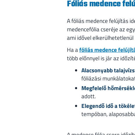
Fóliás medence felú
A fóliás medence felújítás i
medencefólia cseréje az egy
ami idővel elkerülhetetlenül
Ha a
fóliás medence felújít
több előnnyel is jár az időzít
Alacsonyabb talajvízs
fóliázási munkálatokat
Megfelelő hőmérsékl
adott.
Elegendő idő a tökéle
tempóban, alaposabba
A medence fólia csere időzí