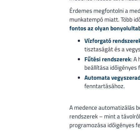
Érdemes megfontolni a mede
munkatempó miatt. Több időt
fontos az olyan bonyolulta
Vízforgató rendszere
tisztaságát és a vegy
Fűtési rendszerek
: A
beállítása időigényes 
Automata vegyszera
fenntartásához.
A medence automatizálás bev
rendszerek – mint a távolról
programozása időigényes fe