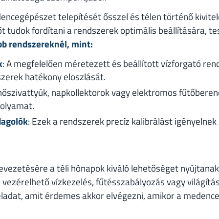
ncegépészet telepítését ősszel és télen történő kivite
 tudok fordítani a rendszerek optimális beállítására, te
bb rendszereknél, mint:
k
: A megfelelően méretezett és beállított vízforgató rend
szerek hatékony eloszlását.
 hőszivattyúk, napkollektorok vagy elektromos fűtőbere
folyamat.
dagolók
: Ezek a rendszerek precíz kalibrálást igényelne
ezetésére a téli hónapok kiváló lehetőséget nyújtanak
 vezérelhető vízkezelés, fűtésszabályozás vagy világítás
ladat, amit érdemes akkor elvégezni, amikor a medenc