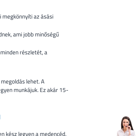
mi megkönnyíti az ásási
tednek, ami jobb minőségű
minden részletét, a
 megoldás lehet. A
legyen munkájuk. Ez akár 15-
a
sen kész legyen a medencéd.