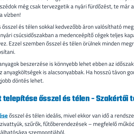
szédok még csak tervezgetik a nyári fürdőzést, te már 
a vízben!
ősszel és télen sokkal kedvezőbb áron valósítható meg
A nyári csúcsidőszakban a medenceépítő cégek teljes kap
. Ezzel szemben ősszel és télen örülnek minden megre
sítani.
őanyagok beszerzése is könnyebb lehet ebben az idősza
 az anyagköltségek is alacsonyabbak. Ha hosszú távon g
egjobb döntés lehet.
elepítése ősszel és télen - Szakértői 
ése
ősszel és télen ideális, mivel ekkor van idő a rendsze
szivattyúk, szűrők, fűtőberendezések – megfelelő műkö
álhatósága szempontjából.