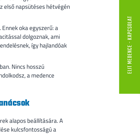
az első napsütéses hétvégén
ELIT MEDENCE - KAPCSOLAT
. Ennek oka egyszerű: a
acitással dolgoznak, ami
ndelésnek, így hajlandóak
kban. Nincs hosszú
ondolkodsz, a medence
tanácsok
rek alapos beállítására. A
dése kulcsfontosságú a