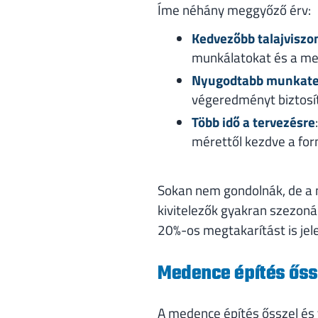
Íme néhány meggyőző érv:
Kedvezőbb talajviszo
munkálatokat és a med
Nyugodtabb munkat
végeredményt biztosít
Több idő a tervezésre
mérettől kezdve a for
Sokan nem gondolnák, de a m
kivitelezők gyakran szezoná
20%-os megtakarítást is je
Medence építés őssz
A medence építés ősszel és 