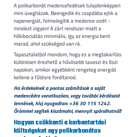
A polikarbonát medencefedések tulajdonképpen
mini üvegházak. Beengedik és csapdába ejtik a
napenergiát, felmelegítik a medence vizét -
mindezt ingyen! A zárt rendszer miatt a
hőkibocsátás minimális, így az energia bent
marad, ahol szükséged van rá.
Tapasztalatból mondom, hogy ez a megtakarítás
különösen érezhető a hűvösebb tavaszi és őszi
napokon, amikor egyébként rengeteg energiát
kellene a fűtésre fordítanod.
Ha érdekelnek a pontos számítások a saját
medencédre vonatkozóan, vagy további kérdéseid
lennének, hívj nyugodtan: +36 30 115 1242.
Örömmel segítek kiszámolni, mennyit spórolhatnál!
Hogyan csökkenti a karbantartási
költségeket egy polikarbonátos