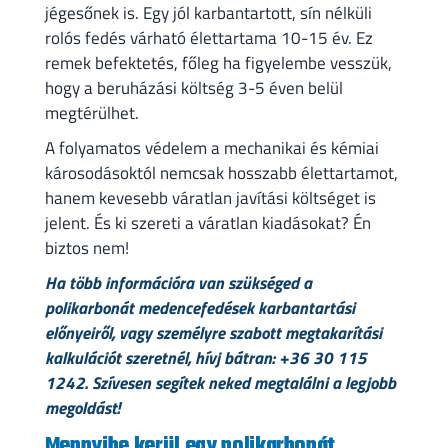
jégesőnek is. Egy jól karbantartott, sín nélküli
rolós fedés várható élettartama 10-15 év. Ez
remek befektetés, főleg ha figyelembe vesszük,
hogy a beruházási költség 3-5 éven belül
megtérülhet.
A folyamatos védelem a mechanikai és kémiai
károsodásoktól nemcsak hosszabb élettartamot,
hanem kevesebb váratlan javítási költséget is
jelent. És ki szereti a váratlan kiadásokat? Én
biztos nem!
Ha több információra van szükséged a
polikarbonát medencefedések karbantartási
előnyeiről, vagy személyre szabott megtakarítási
kalkulációt szeretnél, hívj bátran: +36 30 115
1242. Szívesen segítek neked megtalálni a legjobb
megoldást!
Mennyibe kerül egy polikarbonát