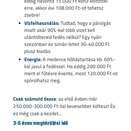
eddig havonta 15.000 Ft körül költöttél
erre, akkor évi 108.000 Ft-ot tehetsz
zsebre!
Vízfelhasználás:
Tudtad, hogy a párolgás
miatt akár 90%-kal több vizet kell
utántöltened fedés nélkül? Egy nyári
szezonban ez simán lehet 30-40.000 Ft
plusz kiadás.
Energia:
A medence hőháztartása kb. 60%-
kal javul a fedéssel. Ha eddig 200.000 Ft
ment el fűtésre évente, most 120.000 Ft-ot
spórolhatsz meg.
Csak számold össze
: az első évben már
250.000-300.000 Ft-tal kevesebbet költesz! És
ez még csak a kezdet...
3-5 éves megtérülési idő