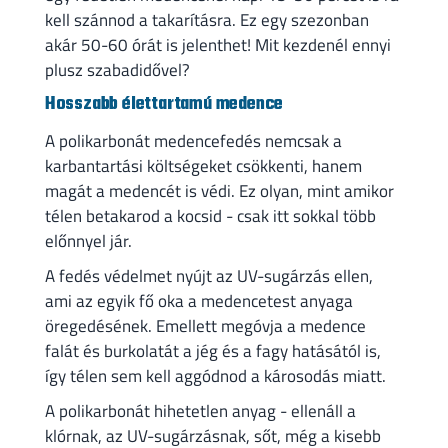
kell szánnod a takarításra. Ez egy szezonban
akár 50-60 órát is jelenthet! Mit kezdenél ennyi
plusz szabadidővel?
Hosszabb élettartamú medence
A polikarbonát medencefedés nemcsak a
karbantartási költségeket csökkenti, hanem
magát a medencét is védi. Ez olyan, mint amikor
télen betakarod a kocsid - csak itt sokkal több
előnnyel jár.
A fedés védelmet nyújt az UV-sugárzás ellen,
ami az egyik fő oka a medencetest anyaga
öregedésének. Emellett megóvja a medence
falát és burkolatát a jég és a fagy hatásától is,
így télen sem kell aggódnod a károsodás miatt.
A polikarbonát hihetetlen anyag - ellenáll a
klórnak, az UV-sugárzásnak, sőt, még a kisebb