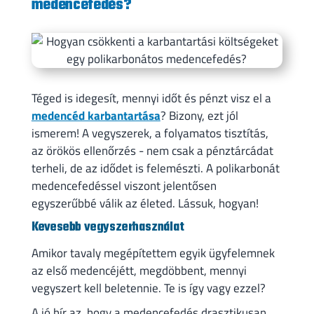
medencefedés?
Téged is idegesít, mennyi időt és pénzt visz el a
medencéd karbantartása
? Bizony, ezt jól
ismerem! A vegyszerek, a folyamatos tisztítás,
az örökös ellenőrzés - nem csak a pénztárcádat
terheli, de az idődet is felemészti. A polikarbonát
medencefedéssel viszont jelentősen
egyszerűbbé válik az életed. Lássuk, hogyan!
Kevesebb vegyszerhasználat
Amikor tavaly megépítettem egyik ügyfelemnek
az első medencéjétt, megdöbbent, mennyi
vegyszert kell beletennie. Te is így vagy ezzel?
A jó hír az, hogy a medencefedés drasztikusan