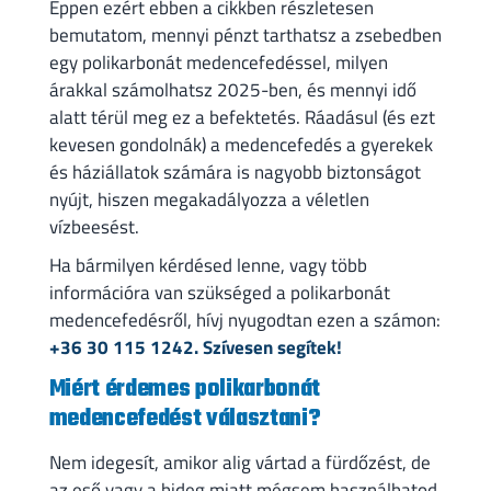
Éppen ezért ebben a cikkben részletesen
bemutatom, mennyi pénzt tarthatsz a zsebedben
egy polikarbonát medencefedéssel, milyen
árakkal számolhatsz 2025-ben, és mennyi idő
alatt térül meg ez a befektetés. Ráadásul (és ezt
kevesen gondolnák) a medencefedés a gyerekek
és háziállatok számára is nagyobb biztonságot
nyújt, hiszen megakadályozza a véletlen
vízbeesést.
Ha bármilyen kérdésed lenne, vagy több
információra van szükséged a polikarbonát
medencefedésről, hívj nyugodtan ezen a számon:
+36 30 115 1242. Szívesen segítek!
Miért érdemes polikarbonát
medencefedést választani?
Nem idegesít, amikor alig vártad a fürdőzést, de
az eső vagy a hideg miatt mégsem használhatod