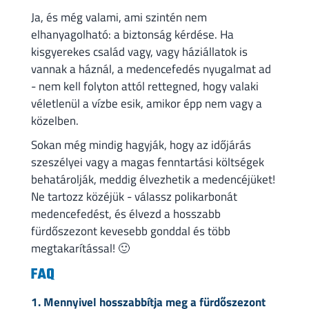
Ja, és még valami, ami szintén nem
elhanyagolható: a biztonság kérdése. Ha
kisgyerekes család vagy, vagy háziállatok is
vannak a háznál, a medencefedés nyugalmat ad
- nem kell folyton attól rettegned, hogy valaki
véletlenül a vízbe esik, amikor épp nem vagy a
közelben.
Sokan még mindig hagyják, hogy az időjárás
szeszélyei vagy a magas fenntartási költségek
behatárolják, meddig élvezhetik a medencéjüket!
Ne tartozz közéjük - válassz polikarbonát
medencefedést, és élvezd a hosszabb
fürdőszezont kevesebb gonddal és több
megtakarítással! 🙂
FAQ
1. Mennyivel hosszabbítja meg a fürdőszezont