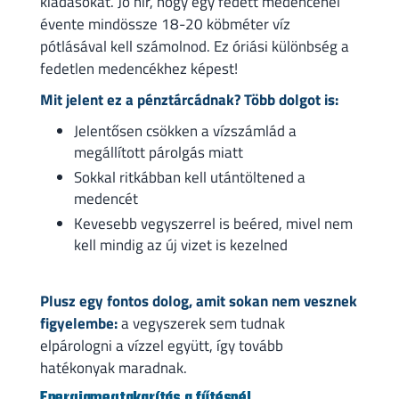
kiadásokat. Jó hír, hogy egy fedett medencénél
évente mindössze 18-20 köbméter víz
pótlásával kell számolnod. Ez óriási különbség a
fedetlen medencékhez képest!
Mit jelent ez a pénztárcádnak? Több dolgot is:
Jelentősen csökken a vízszámlád a
megállított párolgás miatt
Sokkal ritkábban kell utántöltened a
medencét
Kevesebb vegyszerrel is beéred, mivel nem
kell mindig az új vizet is kezelned
Plusz egy fontos dolog, amit sokan nem vesznek
figyelembe:
a vegyszerek sem tudnak
elpárologni a vízzel együtt, így tovább
hatékonyak maradnak.
Energiamegtakarítás a fűtésnél