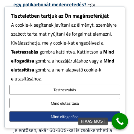
egy polikarbonát medencefedés?
Egy
polikarbonát medencefedéssel akár 2-3
Tiszteletben tartjuk az Ön magánszféráját
hónappal is meghosszabbíthatod a fürdőszezont.
A cookie-k segítenek javítani az élményt, személyre
Általában áprilistól októberig élvezheted a
szabott tartalmat nyújtani és forgalmat elemezni.
medencédet, szemben a fedetlen medencék
május végétől augusztus végéig tartó
Kiválaszthatja, mely cookie-kat engedélyezi a
szezonjával.
Testreszabás
gombra kattintva. Kattintson a
Mind
2. Milyen mértékű energiamegtakarítást
elfogadása
gombra a hozzájáruláshoz vagy a
Mind
eredményezhet a medencefedés használata?
A
elutasítása
gombra a nem alapvető cookie-k
polikarbonát medencefedés használatával akár
elutasításához.
50-70%-os energiaköltség-megtakarítást is
elérhetsz. Ez főként a csökkentett párolgásnak
Testreszabás
és a jobb hőmegtartásnak köszönhető, ami
Mind elutasítása
jelentősen mérsékli a fűtési igényt.
3. Hogyan befolyásolja a medencefedés a
Mind elfogadása
vegyszerfelhasználást?
A medencefedés
HÍVÁS MOST
jelentősen, akár 60-80%-kal is csökkentheti a