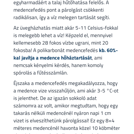
egyharmadáért a talaj hűtőhatása felelős. A
medencefedés pont a párolgást csökkenti
radikálisan, így a víz melegen tartását segíti.
Az üvegházhatás miatt akár 5-11 Celsius-fokkal
is melegebb lehet a víz! Képzeld el, mennyivel
kellemesebb 28 fokos vízbe ugrani, mint 20
fokosba! A polikarbonát medencefedés
kb. 60%-
kal javítja a medence hőháztartását
, ami
nemcsak kényelmi kérdés, hanem komoly
spórolás a fűtésszámlán.
Éjszaka a medencefedés megakadályozza, hogy
a medence vize visszahűljön, ami akár 3-5 °C-ot
is jelenthet. De az igazán sokkoló adat
számomra az volt, amikor megtudtam, hogy egy
takarás nélküli medencénél nyáron napi 1 cm
vizet is elveszíthetünk párolgással! Ez egy 8×4
méteres medencénél havonta közel 10 köbméter