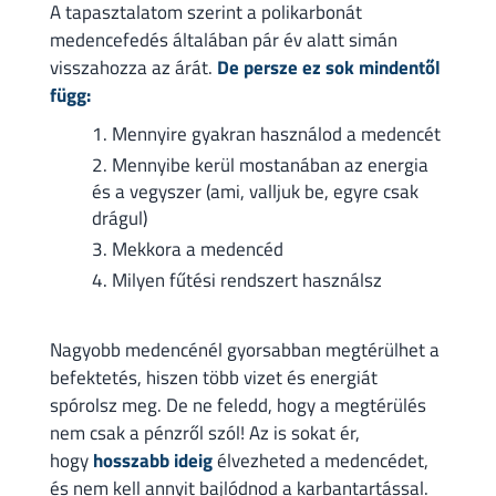
A tapasztalatom szerint a polikarbonát
medencefedés általában pár év alatt simán
visszahozza az árát.
De persze ez sok mindentől
függ:
Mennyire gyakran használod a medencét
Mennyibe kerül mostanában az energia
és a vegyszer (ami, valljuk be, egyre csak
drágul)
Mekkora a medencéd
Milyen fűtési rendszert használsz
Nagyobb medencénél gyorsabban megtérülhet a
befektetés, hiszen több vizet és energiát
spórolsz meg. De ne feledd, hogy a megtérülés
nem csak a pénzről szól! Az is sokat ér,
hogy
hosszabb ideig
élvezheted a medencédet,
és nem kell annyit bajlódnod a karbantartással.