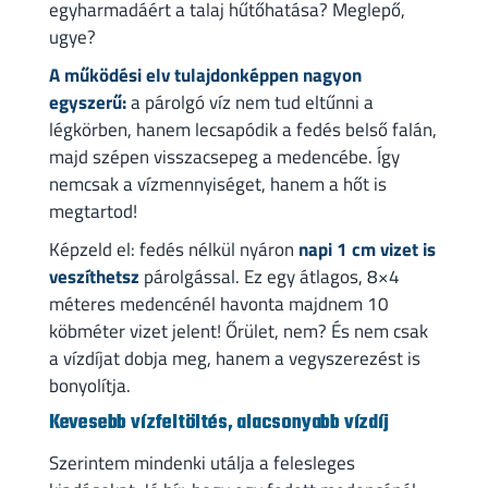
egyharmadáért a talaj hűtőhatása? Meglepő,
ugye?
A működési elv tulajdonképpen nagyon
egyszerű:
a párolgó víz nem tud eltűnni a
légkörben, hanem lecsapódik a fedés belső falán,
majd szépen visszacsepeg a medencébe. Így
nemcsak a vízmennyiséget, hanem a hőt is
megtartod!
Képzeld el: fedés nélkül nyáron
napi 1 cm vizet is
veszíthetsz
párolgással. Ez egy átlagos, 8×4
méteres medencénél havonta majdnem 10
köbméter vizet jelent! Őrület, nem? És nem csak
a vízdíjat dobja meg, hanem a vegyszerezést is
bonyolítja.
Kevesebb vízfeltöltés, alacsonyabb vízdíj
Szerintem mindenki utálja a felesleges