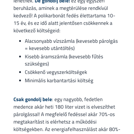
lehetnek.
De gondolj bele:
ez egy egyszeri
beruházás, aminek a megtérülése rendkívül
kedvező! A polikarbonát fedés élettartama 10-
15 év, és ez idő alatt jelentősen csökkennek a
következő költségeid:
Alacsonyabb vízszámla (kevesebb párolgás
= kevesebb utántöltés)
Kisebb áramszámla (kevesebb fűtés
szükséges)
Csökkenő vegyszerköltségek
Minimális karbantartási költség
Csak gondolj bele
: egy nagyobb, fedetlen
medence akár heti 180 liter vizet is elveszíthet
párolgással! A megfelelő fedéssel akár 70%-os
megtakarítást is elérhetsz a működési
költségekben. Az energiafelhasználást akár 80%-