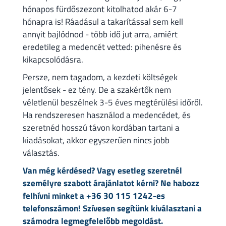
hónapos fürdőszezont kitolhatod akár 6-7
hónapra is! Ráadásul a takarítással sem kell
annyit bajlódnod - több idő jut arra, amiért
eredetileg a medencét vetted: pihenésre és
kikapcsolódásra.
Persze, nem tagadom, a kezdeti költségek
jelentősek - ez tény. De a szakértők nem
véletlenül beszélnek 3-5 éves megtérülési időről.
Ha rendszeresen használod a medencédet, és
szeretnéd hosszú távon kordában tartani a
kiadásokat, akkor egyszerűen nincs jobb
választás.
Van még kérdésed? Vagy esetleg szeretnél
személyre szabott árajánlatot kérni? Ne habozz
felhívni minket a +36 30 115 1242-es
telefonszámon! Szívesen segítünk kiválasztani a
számodra legmegfelelőbb megoldást.