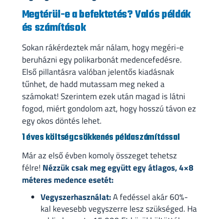
Megtérül-e a befektetés? Valós példák
és számítások
Sokan rákérdeztek már nálam, hogy megéri-e
beruházni egy polikarbonát medencefedésre.
Első pillantásra valóban jelentős kiadásnak
tűnhet, de hadd mutassam meg neked a
számokat! Szerintem ezek után magad is látni
fogod, miért gondolom azt, hogy hosszú távon ez
egy okos döntés lehet.
1 éves költségcsökkenés példaszámítással
Már az első évben komoly összeget tehetsz
félre!
Nézzük csak meg együtt egy átlagos, 4×8
méteres medence esetét:
Vegyszerhasználat:
A fedéssel akár 60%-
kal kevesebb vegyszerre lesz szükséged. Ha