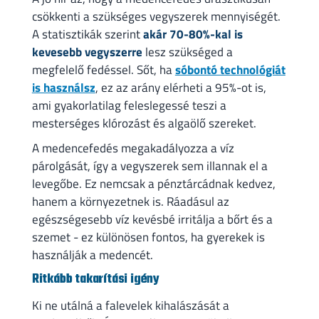
csökkenti a szükséges vegyszerek mennyiségét.
A statisztikák szerint
akár 70-80%-kal is
kevesebb vegyszerre
lesz szükséged a
megfelelő fedéssel. Sőt, ha
sóbontó technológiát
is használsz
, ez az arány elérheti a 95%-ot is,
ami gyakorlatilag feleslegessé teszi a
mesterséges klórozást és algaölő szereket.
A medencefedés megakadályozza a víz
párolgását, így a vegyszerek sem illannak el a
levegőbe. Ez nemcsak a pénztárcádnak kedvez,
hanem a környezetnek is. Ráadásul az
egészségesebb víz kevésbé irritálja a bőrt és a
szemet - ez különösen fontos, ha gyerekek is
használják a medencét.
Ritkább takarítási igény
Ki ne utálná a falevelek kihalászását a