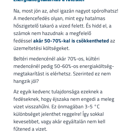
Na, most jön az, ahol igazán nagyot spórolhatsz!
A medencefedés olyan, mint egy hatalmas
hőszigetelő takaró a vized felett. És hidd el, a
számok nem hazudnak: a megfelelő
fedéssel
akár 50-70%-kal is csökkentheted
az
üzemeltetési költségeket.
Beltéri medencénél akár 70%-os, kültéri
medencénél pedig 50-60%-os energiaköltség-
megtakarítást is elérhetsz. Szerinted ez nem
hangzik jól?
Az egyik kedvenc tulajdonsága ezeknek a
fedéseknek, hogy éjszaka nem engedi a meleg
vizet visszahűlni. Ez önmagában 3-5 °C
különbséget jelenthet reggelre! Így sokkal
kevesebbet, vagy akár egyáltalán nem kell
fűtened a vizet.