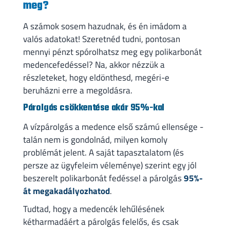
meg?
A számok sosem hazudnak, és én imádom a
valós adatokat! Szeretnéd tudni, pontosan
mennyi pénzt spórolhatsz meg egy polikarbonát
medencefedéssel? Na, akkor nézzük a
részleteket, hogy eldönthesd, megéri-e
beruházni erre a megoldásra.
Párolgás csökkentése akár 95%-kal
A vízpárolgás a medence első számú ellensége -
talán nem is gondolnád, milyen komoly
problémát jelent. A saját tapasztalatom (és
persze az ügyfeleim véleménye) szerint egy jól
beszerelt polikarbonát fedéssel a párolgás
95%-
át megakadályozhatod
.
Tudtad, hogy a medencék lehűlésének
kétharmadáért a párolgás felelős, és csak