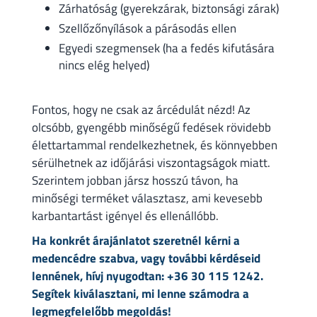
Zárhatóság (gyerekzárak, biztonsági zárak)
Szellőzőnyílások a párásodás ellen
Egyedi szegmensek (ha a fedés kifutására
nincs elég helyed)
Fontos, hogy ne csak az árcédulát nézd! Az
olcsóbb, gyengébb minőségű fedések rövidebb
élettartammal rendelkezhetnek, és könnyebben
sérülhetnek az időjárási viszontagságok miatt.
Szerintem jobban jársz hosszú távon, ha
minőségi terméket választasz, ami kevesebb
karbantartást igényel és ellenállóbb.
Ha konkrét árajánlatot szeretnél kérni a
medencédre szabva, vagy további kérdéseid
lennének, hívj nyugodtan: +36 30 115 1242.
Segítek kiválasztani, mi lenne számodra a
legmegfelelőbb megoldás!