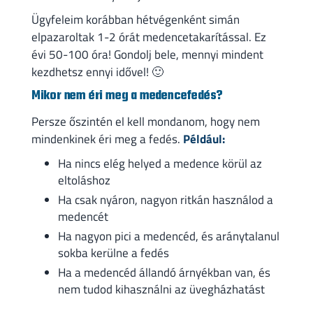
Ügyfeleim korábban hétvégenként simán
elpazaroltak 1-2 órát medencetakarítással. Ez
évi 50-100 óra! Gondolj bele, mennyi mindent
kezdhetsz ennyi idővel! 🙂
Mikor nem éri meg a medencefedés?
Persze őszintén el kell mondanom, hogy nem
mindenkinek éri meg a fedés.
Például:
Ha nincs elég helyed a medence körül az
eltoláshoz
Ha csak nyáron, nagyon ritkán használod a
medencét
Ha nagyon pici a medencéd, és aránytalanul
sokba kerülne a fedés
Ha a medencéd állandó árnyékban van, és
nem tudod kihasználni az üvegházhatást