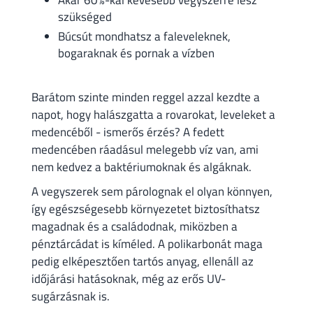
Akár 60%-kal kevesebb vegyszerre lesz
szükséged
Búcsút mondhatsz a faleveleknek,
bogaraknak és pornak a vízben
Barátom szinte minden reggel azzal kezdte a
napot, hogy halászgatta a rovarokat, leveleket a
medencéből - ismerős érzés? A fedett
medencében ráadásul melegebb víz van, ami
nem kedvez a baktériumoknak és algáknak.
A vegyszerek sem párolognak el olyan könnyen,
így egészségesebb környezetet biztosíthatsz
magadnak és a családodnak, miközben a
pénztárcádat is kíméled. A polikarbonát maga
pedig elképesztően tartós anyag, ellenáll az
időjárási hatásoknak, még az erős UV-
sugárzásnak is.