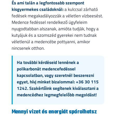
És ami talán a legfontosabb szempont
kisgyermekes családoknál:
a kulccsal zárható
fedések megakadályozzák a véletlen vízbeesést.
Medence fedéssel rendelkező ügyfeleim
nyugodtabban alszanak, amióta tudják, hogy a
kutyájuk és a szomszéd gyerekei nem tudnak
véletlenül a medencébe pottyanni, amikor
nincsenek otthon.
Ha további kérdéseid lennének a
polikarbonát medencefedéssel
kapcsolatban, vagy szeretnél beszerezni
egyet, hívj minket bizalommal: +36 30 115
1242. Szakértőink segítenek kiválasztani a
medencédhez legmegfelelőbb megoldást!
Mennyi vizet és energiát spórolhatsz