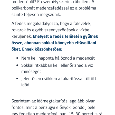
medencéből? Én személy szerint rühellem! A
polikarbonát medencefedéssel ez a probléma
szinte teljesen megszűnik.
A fedés megakadályozza, hogy a falevelek,
rovarok és egyéb szennyeződések a vízbe
kerüljenek.
Ehelyett a fedés felületén gyűlnek
össze, ahonnan sokkal könnyebb eltávolítani
őket. Ennek köszönhetően:
Nem kell naponta hálóznod a medencét
Sokkal ritkábban kell ellenőrizned a víz
minőségét
Jelentősen csökken a takarítással töltött
időd
Szerintem az időmegtakarítás legalább olyan
fontos, mint a pénzügyi előnyök! Gondolj bele:
egy fedetlen medencénél napi 15-30 percet is rá