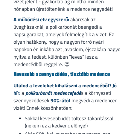
vizet jelent - gyakorlatilag mintha minden
hónapban újratöltenénk a medence negyedét!
A működési elv egyszerű:
akárcsak az
üvegházaknál, a polikarbonát beengedi a
napsugarakat, amelyek felmelegítik a vizet. Ez
olyan hatékony, hogy a nagyon forró nyári
napokon én inkább azt javaslom, éjszakára hagyd
nyitva a fedést, különben "leves" lesz a
medencédből reggelre. 😉
Kevesebb szennyeződés, tisztább medence
Utálod a leveleket kihalászni a medencéből? Jó
hír:
a
polikarbonát medencefedé
s a környezeti
szennyeződések
90%-ától
megvédi a medencéd
vizét! Ennek köszönhetően:
Sokkal kevesebb időt töltesz takarítással
(nekem ez a kedvenc előnye!)