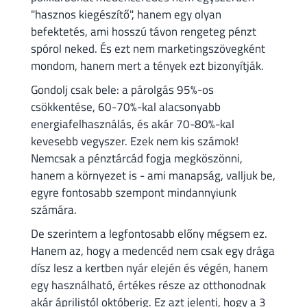
"hasznos kiegészítő", hanem egy olyan
befektetés, ami hosszú távon rengeteg pénzt
spórol neked. És ezt nem marketingszövegként
mondom, hanem mert a tények ezt bizonyítják.
Gondolj csak bele: a párolgás 95%-os
csökkentése, 60-70%-kal alacsonyabb
energiafelhasználás, és akár 70-80%-kal
kevesebb vegyszer. Ezek nem kis számok!
Nemcsak a pénztárcád fogja megköszönni,
hanem a környezet is - ami manapság, valljuk be,
egyre fontosabb szempont mindannyiunk
számára.
De szerintem a legfontosabb előny mégsem ez.
Hanem az, hogy a medencéd nem csak egy drága
dísz lesz a kertben nyár elején és végén, hanem
egy használható, értékes része az otthonodnak
akár áprilistól októberig. Ez azt jelenti, hogy a 3