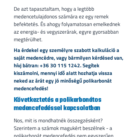
De azt tapasztaltam, hogy a legtöbb
medencetulajdonos számára ez egy remek
befektetés. És ahogy folyamatosan emelkednek
az energia- és vegyszerárak, egyre gyorsabban
megtérülhet.
Ha érdekel egy személyre szabott kalkuláció a
saját medencédre, vagy bármilyen kérdésed van,
hívj bátran: +36 30 115 1242. Segítek
kiszámolni, mennyi idő alatt hozhatja vissza
neked az árát egy jó minőségű polikarbonát
medencefedés!
Következtetés a polikarbonátos
medencefedéssel kapcsolatban
Nos, mit is mondhatnék összegzésként?
Szerintem a számok magukért beszélnek - a
polikarbonát medencefedés nem egyszerűen