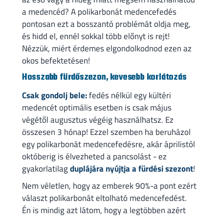
a medencéd? A polikarbonát medencefedés
pontosan ezt a bosszantó problémát oldja meg,
és hidd el, ennél sokkal több előnyt is rejt!
Nézzük, miért érdemes elgondolkodnod ezen az
okos befektetésen!
Hosszabb fürdőszezon, kevesebb korlátozás
Csak gondolj bele:
fedés nélkül egy kültéri
medencét optimális esetben is csak május
végétől augusztus végéig használhatsz. Ez
összesen 3 hónap! Ezzel szemben ha beruházol
egy polikarbonát medencefedésre, akár áprilistól
októberig is élvezheted a pancsolást - ez
gyakorlatilag
duplájára nyújtja a fürdési szezont
!
Nem véletlen, hogy az emberek 90%-a pont ezért
választ polikarbonát eltolható medencefedést.
Én is mindig azt látom, hogy a legtöbben azért