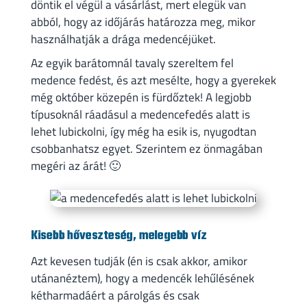
döntik el végül a vásárlást, mert elegük van
abból, hogy az időjárás határozza meg, mikor
használhatják a drága medencéjüket.
Az egyik barátomnál tavaly szereltem fel
medence fedést, és azt mesélte, hogy a gyerekek
még október közepén is fürdőztek! A legjobb
típusoknál ráadásul a medencefedés alatt is
lehet lubickolni, így még ha esik is, nyugodtan
csobbanhatsz egyet. Szerintem ez önmagában
megéri az árát! 🙂
Kisebb hőveszteség, melegebb víz
Azt kevesen tudják (én is csak akkor, amikor
utánanéztem), hogy a medencék lehűlésének
kétharmadáért a párolgás és csak