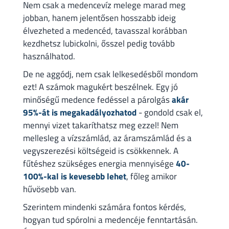
Nem csak a medencevíz melege marad meg
jobban, hanem jelentősen hosszabb ideig
élvezheted a medencéd, tavasszal korábban
kezdhetsz lubickolni, ősszel pedig tovább
használhatod.
De ne aggódj, nem csak lelkesedésből mondom
ezt! A számok magukért beszélnek. Egy jó
minőségű medence fedéssel a párolgás
akár
95%-át is megakadályozhatod
- gondold csak el,
mennyi vizet takaríthatsz meg ezzel! Nem
mellesleg a vízszámlád, az áramszámlád és a
vegyszerezési költségeid is csökkennek. A
fűtéshez szükséges energia mennyisége
40-
100%-kal is kevesebb lehet
, főleg amikor
hűvösebb van.
Szerintem mindenki számára fontos kérdés,
hogyan tud spórolni a medencéje fenntartásán.